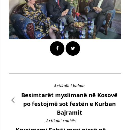
Artikulli i kaluar
Besimtarët myslimanë në Kosovë
po festojmë sot festën e Kurban
Bajramit
Artikulli radhës
Kryeimami Sahiti mori pjesë në