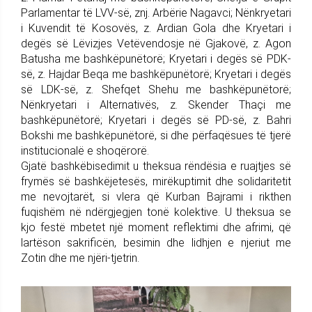
Parlamentar të LVV-së, znj. Arbërie Nagavci; Nënkryetari
i Kuvendit të Kosovës, z. Ardian Gola dhe Kryetari i
degës së Lëvizjes Vetëvendosje në Gjakovë, z. Agon
Batusha me bashkëpunëtorë; Kryetari i degës së PDK-
së, z. Hajdar Beqa me bashkëpunëtorë; Kryetari i degës
së LDK-së, z. Shefqet Shehu me bashkëpunëtorë;
Nënkryetari i Alternativës, z. Skender Thaçi me
bashkëpunëtorë; Kryetari i degës së PD-së, z. Bahri
Bokshi me bashkëpunëtorë, si dhe përfaqësues të tjerë
institucionalë e shoqërorë.
Gjatë bashkëbisedimit u theksua rëndësia e ruajtjes së
frymës së bashkëjetesës, mirëkuptimit dhe solidaritetit
me nevojtarët, si vlera që Kurban Bajrami i rikthen
fuqishëm në ndërgjegjen tonë kolektive. U theksua se
kjo festë mbetet një moment reflektimi dhe afrimi, që
lartëson sakrificën, besimin dhe lidhjen e njeriut me
Zotin dhe me njëri-tjetrin.