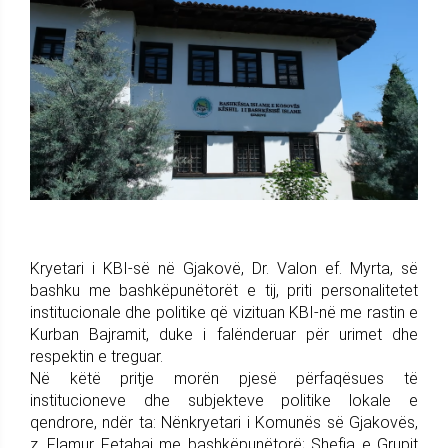
Kryetari i KBI-së në Gjakovë, Dr. Valon ef. Myrta, së
bashku me bashkëpunëtorët e tij, priti personalitetet
institucionale dhe politike që vizituan KBI-në me rastin e
Kurban Bajramit, duke i falënderuar për urimet dhe
respektin e treguar.
Në këtë pritje morën pjesë përfaqësues të
institucioneve dhe subjekteve politike lokale e
qendrore, ndër ta: Nënkryetari i Komunës së Gjakovës,
z. Flamur Fetahaj me bashkëpunëtorë; Shefja e Grupit