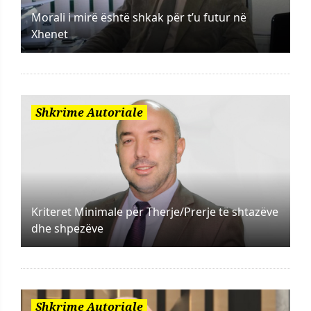
Morali i mirë është shkak për t’u futur në
Xhenet
Shkrime Autoriale
Kriteret Minimale për Therje/Prerje të shtazëve
dhe shpezëve
Shkrime Autoriale