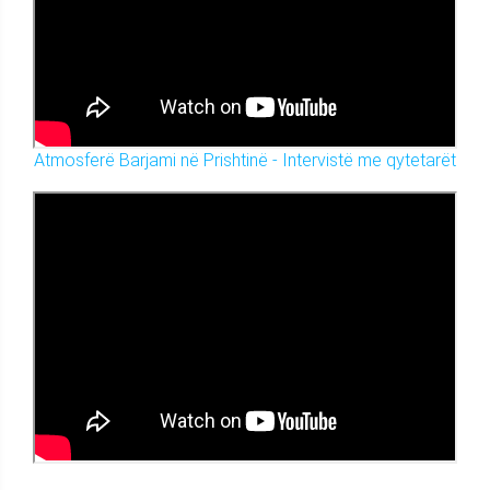
Atmosferë Barjami në Prishtinë - Intervistë me qytetarët