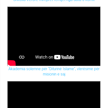
Akademia solemne për "Diturinë Islame", vlerësime për
misionin e saj