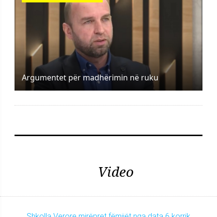
Argumentet për madhërimin në ruku
Video
Shkolla Verore mirëpret fëmijët nga data 6 korrik