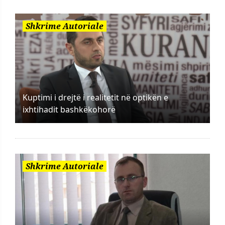
Shkrime Autoriale
Kuptimi i drejtë i realitetit në optikën e
ixhtihadit bashkëkohorë
Shkrime Autoriale