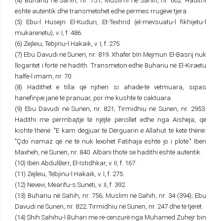
(4) Buhariu në Sahih, nr. 751; Muslimi në Sahih, nr. 602. Hadithi
është autentik dhe transmetohet edhe përmes rrugëve tjera.
(5) Ebu-l Husejn El-Kuduri, Et-Texhrid (el-mevsuatu-l fikhijetu-l
mukarenetu), v. I, f. 486.
(6) Zejleiu, Tebjinu-l Hakaik, v. I, f. 275.
(7) Ebu Davudi në Sunen, nr. 819. Xhafer bIn Mejmun El-Basrij nuk
llogaritet i fortë në hadith. Transmeton edhe Buhariu në El-Kiraetu
halfe-l imam, nr. 70.
(8) Hadithet e tilla që njihen si ahade-të vetmuara, sipas
hanefinjve janë të pranuar, por me kushte të caktuara.
(9) Ebu Davudi në Sunen, nr. 821; Tirmidhiu në Sunen, nr. 2953.
Hadithi me përmbajtje të njëjtë përcillet edhe nga Aisheja, që
kishte thënë: "E kam dëgjuar të Dërguarin e Allahut të ketë thënë:
"Çdo namaz që në të nuk lexohet Fatihaja është jo i plotë." Ibën
Maxheh, në Sunen, nr. 840. Albani thotë se hadithi është autentik.
(10) Ibën AbdulBerr, El-Istidhkar, v. II, f. 167.
(11) Zejleiu, Tebjinu-l Hakaik, v. I, f. 275.
(12) Nevevi, Mearifu-s Suneti, v. II, f. 392.
(13) Buhariu në Sahih, nr. 756; Muslim në Sahih, nr. 34 (394); Ebu
Davudi në Sunen, nr. 822; Tirmidhiu në Sunen, nr. 247 dhe të tjerët.
(14) Shih Sahihu-l Buhari me re-cenzurë nga Muhamed Zuhejr bin