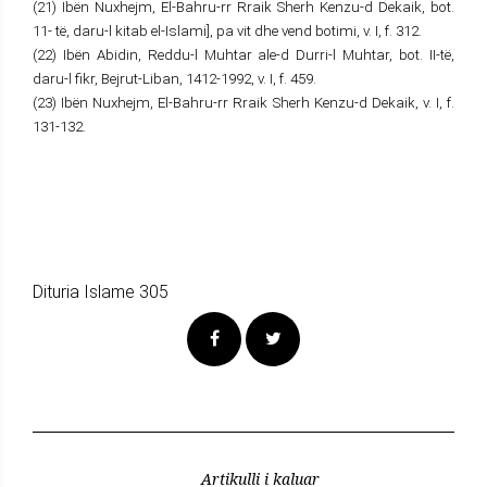
(21) Ibën Nuxhejm, El-Bahru-rr Rraik Sherh Kenzu-d Dekaik, bot.
11- të, daru-l kitab el-Islami], pa vit dhe vend botimi, v. I, f. 312.
(22) Ibën Abidin, Reddu-l Muhtar ale-d Durri-l Muhtar, bot. II-të,
daru-l fikr, Bejrut-Liban, 1412-1992, v. I, f. 459.
(23) Ibën Nuxhejm, El-Bahru-rr Rraik Sherh Kenzu-d Dekaik, v. I, f.
131-132.
Dituria Islame 305
Artikulli i kaluar