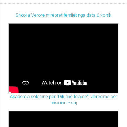
Shkolla Verore mirëpret fëmijët nga data 6 korrik
Akademia solemne për "Diturinë Islame", vlerësime për
misionin e saj