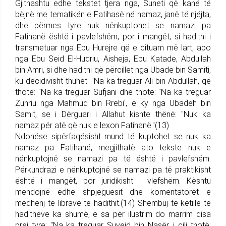
Gjithashtu edhe tekstet tjera nga, Suneti që kanë të
bëjnë me tematikën e Fatihasë në namaz, janë të njëjta,
dhe përmes tyre nuk nënkuptohet se namazi pa
Fatihanë është i pavlefshëm, por i mangët, si hadithi i
transmetuar nga Ebu Hurejre që e cituam më lart, apo
nga Ebu Seid El-Hudriu, Aisheja, Ebu Katade, Abdullah
bin Amri, si dhe hadithi që përcillet nga Ubade bin Samiti,
ku decidivisht thuhet: "Na ka treguar Ali bin Abdullah, që
thotë: "Na ka treguar Sufjani dhe thotë: "Na ka treguar
Zuhriu nga Mahmud bin Rrebi', e ky nga Ubadeh bin
Samit, se i Dërguari i Allahut kishte thënë: "Nuk ka
namaz për atë që nuk e lexon Fatihanë."(13)
Ndonëse sipërfaqësisht mund të kuptohet se nuk ka
namaz pa Fatihanë, megjithatë ato tekste nuk e
nënkuptojnë se namazi pa të është i pavlefshëm.
Përkundrazi e nënkuptojnë se namazi pa të praktikisht
është i mangët, por juridikisht i vlefshëm. Kështu
mendojnë edhe shpjeguesit dhe komentatorët e
mëdhenj të librave të hadithit.(14) Shembuj të këtillë të
haditheve ka shumë, e sa për ilustrim do marrim disa
prej tyre: "Na ka treguar Suvejd bin Nasër, i cili thotë: