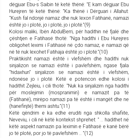
dëgjuar Ebu-s Saibin të ketë thënë: "E kam dëgjuar Ebu
Hurejren të ketë thënë: "Ka thënë i Dërguari i Allahut:
"Kush fal ndonjë namaz dhe nuk lexon Fatihanë, namazi
është jo i plotë, jo i plotë, jo i plotë."(9)
Kolosi maliki, Ibën AbdulBerri, për hadithin në fjalë dhe
çështjen e Fatihasë thotë: "Nga hadithi i Ebu Hurejres
obligohet leximi i Fatihasë në çdo namaz, e namazi që
në të nuk lexohet Fatihaja është jo i plotë."(10)
Praktikisht namazi është i vlefshëm dhe hadithi nuk
sinjalizon se namazi është i pavlefshëm, ngase fjala
"hidaxhun" sinjalizon se namazi është i vlefshëm,
ndonëse jo i plotë. Këtë e potencon edhe kolosi i
hadithit Zejleiu, i cili thotë: "Nuk ka sinjalizim nga hadithi
për moslejimin (mospranimin) e namazit pa të
(Fatihanë), mirëpo namazi pa të është i mangët dhe ne
(hanefinjtë) themi ashtu."(11)
Këtë qëndrim e ka edhe eruditi nga shkolla shafiite,
Neveviu, i cili në këtë kontekst shprehet: " ... hadithet në
këtë aspekt namazin pa leximin e Fatihasë e kanë bërë
jo të plotë, por jo të pavlefshëm ... "(12)