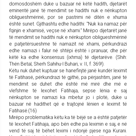
domosdoshëm duke u bazuar në këtë hadith, dijetarët
eminentë janë të mendimit se hadithi nuk e nënkupton
obligueshmërinë, por se pastrimi në ditën e xhuma
është sunet. Gjithashtu edhe hadithi: "Nuk ka namaz për
fqinjin e xhamisë, veçse në xhami." Mirëpo dijetarët janë
të mendimit se hadithi nuk e nënkupton obligueshmërinë
e patjetërsueshme të namazit në xhami, përkundrazi
edhe namazi i falur në shtëpi është i pranuar, dhe për
këtë ka edhe konsensus (ixhma) të dijetarëve. (Shih:
Thën Betal, Sherh Sahihu-l Buhari, v. II, f. 369!).
Këtu nuk duhet kuptuar se hanefinjtë janë kundër leximit
të Fatihasë, përkundrazi të gjithë, pa përjashtim, janë të
mendimit se duhet dhe është më mirë dhe më e
vlefshme të lexohet Fatihaja, sepse lënia e saj
nënkupton se namazi ka mbetur jo i plotë, duke u
bazuar në hadithet që e trajtojnë lënien e leximit të
Fatihasë.(16)
Mirëpo problematika këtu ka të bëjë se a është patjetër
të lexohet Fatihaja, apo bën edhe pa leximin e saj, e në
vend të saj të bëhet leximi i ndonjë pjese nga Kurani.