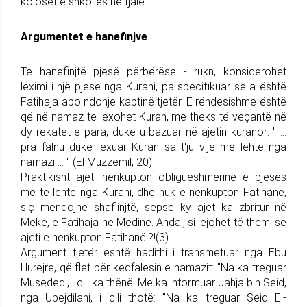
kolosët e shkollës në fjalë.
Argumentet e hanefinjve
Te hanefinjtë pjesë përbërëse - rukn, konsiderohet
leximi i një pjese nga Kurani, pa specifikuar se a është
Fatihaja apo ndonjë kaptinë tjetër. E rëndësishme është
që në namaz të lexohet Kuran, me theks të veçantë në
dy rekatet e para, duke u bazuar në ajetin kuranor: " ...
pra falnu duke lexuar Kuran sa t'ju vijë më lehtë nga
namazi ... " (El Muzzemil, 20)
Praktikisht ajeti nënkupton obligueshmërinë e pjesës
më të lehtë nga Kurani, dhe nuk e nënkupton Fatihanë,
siç mendojnë shafiinjtë, sepse ky ajet ka zbritur në
Meke, e Fatihaja në Medine. Andaj, si lejohet të themi se
ajeti e nënkupton Fatihanë.?!(3)
Argument tjetër është hadithi i transmetuar nga Ebu
Hurejre, që flet për keqfalësin e namazit: "Na ka treguar
Musededi, i cili ka thënë: Më ka informuar Jahja bin Seid,
nga Ubejdilahi, i cili thotë: "Na ka treguar Seid El-