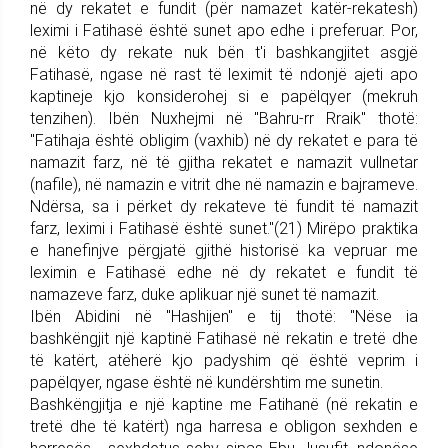
në dy rekatet e fundit (për namazet katër-rekatesh)
leximi i Fatihasë është sunet apo edhe i preferuar. Por,
në këto dy rekate nuk bën t'i bashkangjitet asgjë
Fatihasë, ngase në rast të leximit të ndonjë ajeti apo
kaptineje kjo konsiderohej si e papëlqyer (mekruh
tenzihen). Ibën Nuxhejmi në "Bahru-rr Rraik" thotë:
"Fatihaja është obligim (vaxhib) në dy rekatet e para të
namazit farz, në të gjitha rekatet e namazit vullnetar
(nafile), në namazin e vitrit dhe në namazin e bajrameve.
Ndërsa, sa i përket dy rekateve të fundit të namazit
farz, leximi i Fatihasë është sunet."(21) Mirëpo praktika
e hanefinjve përgjatë gjithë historisë ka vepruar me
leximin e Fatihasë edhe në dy rekatet e fundit të
namazeve farz, duke aplikuar një sunet të namazit.
Ibën Abidini në "Hashijen" e tij thotë: "Nëse ia
bashkëngjit një kaptinë Fatihasë në rekatin e tretë dhe
të katërt, atëherë kjo padyshim që është veprim i
papëlqyer, ngase është në kundërshtim me sunetin.
Bashkëngjitja e një kaptine me Fatihanë (në rekatin e
tretë dhe të katërt) nga harresa e obligon sexhden e