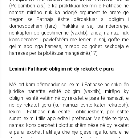
(Pejgamberi a.s.) e ka praktikuar leximin e Fatihasë në
namaz, mirëpo nuk ka ndonjë argument të prerë që
tregon se Fatihaja është përcaktuar si obligim i
domosdoshëm (farz). Praktika e saj, pa ndërprerje,
nënkupton obligueshmërinë (vaxhib), andaj namazi nuk
konsiderohet i pavlefshëm me lënien e saj, qoftë me
qëllim apo nga harresa, mirëpo obligohet sexhdeja e
harresës për ta plotësuar mangësinë.(17)
Leximi i Fatihasë obligim në dy rekatet e para
Më lart kam përmendur se leximi i Fatihasë në shkollën
juridike hanefite është obligim (vaxhib), mirëpo ky
obligim është vetëm në dy rekatet e para të namazit, e
në dy rekatet tjera (kur namazi është katër rekatësh),
leximi i Fatihasë nuk është i obligueshëm, por është
sunet leximi i tillë apo edhe i preferuar. Me fjalë të tjera,
namazi konsiderohet i plotfuqishëm nëse në dy rekatet
e para lexohet Fatihaja dhe një pjesë nga Kurani, e në