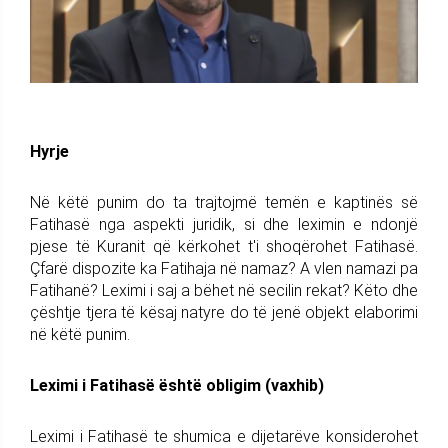
Hyrje
Në këtë punim do ta trajtojmë temën e kaptinës së
Fatihasë nga aspekti juridik, si dhe leximin e ndonjë
pjese të Kuranit që kërkohet t'i shoqërohet Fatihasë.
Çfarë dispozite ka Fatihaja në namaz? A vlen namazi pa
Fatihanë? Leximi i saj a bëhet në secilin rekat? Këto dhe
çështje tjera të kësaj natyre do të jenë objekt elaborimi
në këtë punim.
Leximi i Fatihasë është obligim (vaxhib)
Leximi i Fatihasë te shumica e dijetarëve konsiderohet