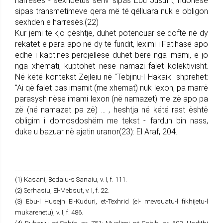
harresës - sexhdetus sehv sipas Ebu Jusufit, ndonëse
sipas transmetimeve qera më të qëlluara nuk e obligon
sexhden e harresës.(22)
Kur jemi te kjo çështje, duhet potencuar se qoftë në dy
rekatet e para apo në dy të fundit, leximi i Fatihasë apo
edhe i kaptinës përcjellëse duhet bërë nga imami, e jo
nga xhemati, kuptohet nëse namazi falet kolektivisht.
Në këtë kontekst Zejleiu në "Tebjinu-l Hakaik" shprehet:
"Ai që falet pas imamit (me xhemat) nuk lexon, pa marrë
parasysh nëse imami lexon (në namazet) me zë apo pa
zë (në namazet pa zë) ... , heshtja në këtë rast është
obligim i domosdoshëm me tekst - fardun bin nass,
duke u bazuar në ajetin uranor(23): El Araf, 204.
__________________________
(1) Kasani, Bedaiu-s Sanaiu, v. I, f. 111.
(2) Serhasiu, El-Mebsut, v. I, f. 22.
(3) Ebu-l Husejn El-Kuduri, et-Texhrid (el- mevsuatu-l fikhijetu-l
mukarenetu), v. I, f. 486.