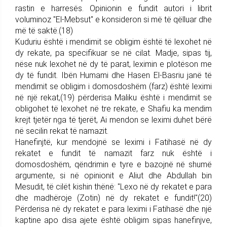
rastin e harresës. Opinionin e fundit autori i librit
voluminoz "El-Mebsut" e konsideron si më të qëlluar dhe
më të saktë.(18)
Kuduriu është i mendimit se obligim është të lexohet në
dy rekate, pa specifikuar se në cilat. Madje, sipas tij,
nëse nuk lexohet në dy të parat, leximin e plotëson me
dy të fundit. Ibën Humami dhe Hasen El-Basriu janë të
mendimit se obligim i domosdoshëm (farz) është leximi
në një rekat,(19) përderisa Maliku është i mendimit se
obligohet të lexohet në tre rekate, e Shafiu ka mendim
krejt tjetër nga të tjerët, Ai mendon se leximi duhet bërë
në secilin rekat të namazit.
Hanefinjtë, kur mendojnë se leximi i Fatihasë në dy
rekatet e fundit të namazit farz nuk është i
domosdoshëm, qëndrimin e tyre e bazojnë në shumë
argumente, si në opinionit e Aliut dhe Abdullah bin
Mesudit, të cilët kishin thënë: "Lexo në dy rekatet e para
dhe madhëroje (Zotin) në dy rekatet e fundit!"(20)
Përderisa në dy rekatet e para leximi i Fatihasë dhe një
kaptine apo disa ajete është obligim sipas hanefinjve,