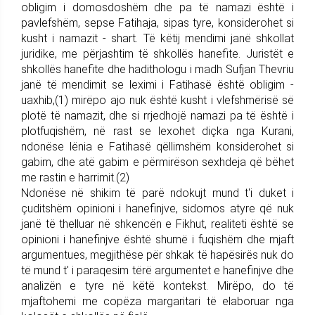
obligim i domosdoshëm dhe pa të namazi është i
pavlefshëm, sepse Fatihaja, sipas tyre, konsiderohet si
kusht i namazit - shart. Të këtij mendimi janë shkollat
juridike, me përjashtim të shkollës hanefite. Juristët e
shkollës hanefite dhe hadithologu i madh Sufjan Thevriu
janë të mendimit se leximi i Fatihasë është obligim -
uaxhib,(1) mirëpo ajo nuk është kusht i vlefshmërisë së
plotë të namazit, dhe si rrjedhojë namazi pa të është i
plotfuqishëm, në rast se lexohet diçka nga Kurani,
ndonëse lënia e Fatihasë qëllimshëm konsiderohet si
gabim, dhe atë gabim e përmirëson sexhdeja që bëhet
me rastin e harrimit.(2)
Ndonëse në shikim të parë ndokujt mund t'i duket i
çuditshëm opinioni i hanefinjve, sidomos atyre që nuk
janë të thelluar në shkencën e Fikhut, realiteti është se
opinioni i hanefinjve është shumë i fuqishëm dhe mjaft
argumentues, megjithëse për shkak të hapësirës nuk do
të mund t' i paraqesim tërë argumentet e hanefinjve dhe
analizën e tyre në këtë kontekst. Mirëpo, do të
mjaftohemi me copëza margaritari të elaboruar nga