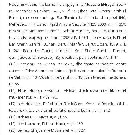
Nasër En-Nasir, me koment e shpjegim të Mustafa El-Bega. Bot. I-
rë, Dar tavku-n Nexhat, 1422, v. I, f. 151; Ibën Betal, Sherh Sahihu-l
Buhari, me recenzurë nga Ebu Temim Jasir bin Ibrahim, bot. II-të,
Mektebetu-rr Rrushd, Rijad-Arabia Saudite, 1423-2003, v. II, f. 369;
Neveviu, el-Minhaxhu sherhu Sahihi Muslim, bot. II-të, darihjau-t
turath el-arebij, Bejrut-Liban, 1392, v. IV, f. 101. Ibën Haxher, Fet'hu-l
Bari Sherh Sahihi-l Buhari, Daru-l Marifeh, Bejrut-Liban, 1379, v. II,
f. 241; Bedrudin El-Ajni, Umdetu-l Kari' Sherh Sahihi-l Buhari,
darihjau-t turath el-arebij, Bejrut-Liban, pa vit botimi, v. VI, f. 14
(15) Tirmidhiu në Sunen, nr. 2515, dhe thotë se hadithi është
autentik. Edhe Albani hadithin në fjalë e vlerëson autentik. Buhariu
në Sahih, nr. 13, Muslimi në Sahih, nr. 13, Ibën Maxheh në Sunen,
nr. 66.
(16) Ebu-l Husejn El-Kuduri, Et-Texhrid (elmevsuatu-l fikhijetu-l
mukarenetu), v. I, f. 489-490.
(17) Ibën Nuxhejm, El-Bahru-rr Rraik Sherh Kenzu-d Dekaik, bot. II-
të, daru-l kitab el-Islami], pa vit dhe vend botimi, v. I, f. 312.
(18) Serhasiu, EI-Mebsut, v. I, f. 22.
(19) Ibën Humam, Fet'hu-l Kadir, v. I, f. 469.
(20) Ibën ebi Shejbeh në Musannef, v.I f. 327.