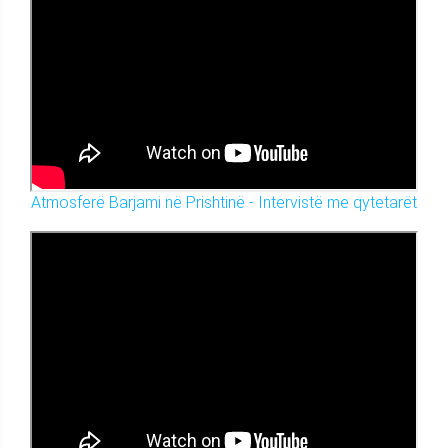
Atmosferë Barjami në Prishtinë - Intervistë me qytetarët