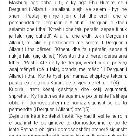
Makburij, nga babai i tij, e ky nga Ebu Hurejre, se i
Dërguari i Allahut - salallahu alejhi ve selem - hyri në
xhami. Pastaj hyri një njeri u fal dhe erdhi dhe e
përshëndeti të Dërguarin e Allahut. I Dërguari ia ktheu
selamin dhe i tha: "Kthehu dhe falu përsëri, sepse ti nuk
je falur (siç duhet)!" Ai u fal dhe erdhi tek i Dërguari i
Allahut, të cilin e përshëndeti me selam. I Dërguari i
Allahut i tha përsëri: "Kthehu dhe falu përsëri, sepse ti
nuk je falur (siç duhet)!" Kështu i tha tri herë, ndërsa ai ia
ktheu: "Pasha Atë që ty të dërgoi, vërtet nuk di përveç
asaj mënyrë (që u fala), prandaj më mëso!" I Dërguari i
Allahut i tha: "Kur të hysh për namaz, shqiptoje tekbirin,
pastaj lexo diç nga Kurani, që të vjen më lehtë ... !"(4)
Kuduriu, rreth kësaj çështjeje dhe këtij argumenti,
shprehet: "Ky hadith është sqarim, e po të ishte Fatihaja
obligim i domosdoshëm në namaz sigurisht se do ta
përmendte (i Dërguari i Allahut) atë."(5)
Zejleiu në këtë kontekst thotë: "Ky hadith është në rolin
e sqarimit të obligimeve të domosdoshme, e po të
ishte Fatihaja obligim i domosdoshëm atëherë sigurisht