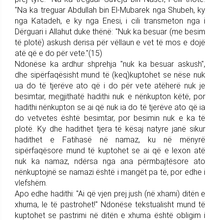
"Na ka treguar Abdullah bin El-Mubarek nga Shubeh, ky
nga Katadeh, e ky nga Enesi, i cili transmeton nga i
Dërguari i Allahut duke thënë: "Nuk ka besuar (me besim
të plotë) askush derisa për vëllaun e vet të mos e dojë
atë që e do për vete."(15)
Ndonëse ka ardhur shprehja "nuk ka besuar askush",
dhe sipërfaqësisht mund të (keq)kuptohet se nëse nuk
ua do të tjerëve ato që i do për vete atëherë nuk je
besimtar, megjithatë hadithi nuk e nënkupton këtë, por
hadithi nënkupton se ai që nuk ia do të tjerëve ato që ia
do vetvetes është besimtar, por besimin nuk e ka të
plotë. Ky dhe hadithet tjera të kësaj natyre janë sikur
hadithet e Fatihasë në namaz, ku në mënyrë
sipërfaqësore mund të kuptohet se ai që e lexon atë
nuk ka namaz, ndërsa nga ana përmbajtësore ato
nënkuptojnë se namazi është i mangët pa të, por edhe i
vlefshëm.
Apo edhe hadithi: "Ai që vjen prej jush (në xhami) ditën e
xhuma, le të pastrohet!" Ndonëse tekstualisht mund të
kuptohet se pastrimi në ditën e xhuma është obligim i