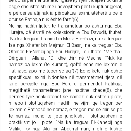
se do ta përmendte atë, ngase ky njeri thuajse nuk dinte
asgjë dhe ishte shumë i nevojshëm për t'i kuptuar gjërat,
e përderisa atij nuk iu përcaktua leximi, atëherë u bë e
ditur se Fatihaja nuk është farz."(6)
Në një hadith tjetër, të transmetuar po ashtu nga Ebu
Hurejre, që është në koleksionin e Ebu Davudit, thuhet:
"Na ka treguar Ibrahim bin Musa Err-Rrazi, na ka treguar
Isa nga Xhafer bin Mejmun El-Basrij, na ka treguar Ebu
Othman En-Nehdij nga Ebu Hurejre, i cili thotë: "Më tha i
Dërguari i Allahut: "Dil dhe thirr në Medine: "Nuk ka
namaz pa lexim (të Kuranit), qoftë edhe me leximin e
Fatihasë, apo më tepër se aq."(7) Edhe këtu nuk është
specifikuar leximi. Ndonëse në transmetimet tjera që
janë përcjellë nga Ebu Hurejre përmendet Fatihaja,
megjithatë transmetimet janë hadithe xhade(8), dhe
përmes tyre nënkuptohet se namazi nuk është i plotë,
mirëpo i plotfuqishëm. Hadithi në vijim, që tregon për
leximin e Fatihasë në namaz, e tregon më së miri se pa
të namazi mund të jetë juridikisht i plotfuqishëm e
praktikisht jo i plotë: "Na ka treguar EI-Ka'nebij nga
Maliku, ky nga Ala bin Abdurrahmani, i cili e kishte