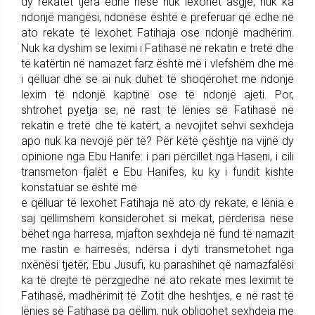
dy rekatet tjera edhe nëse nuk lexohet asgjë, nuk ka
ndonjë mangësi, ndonëse është e preferuar që edhe në
ato rekate të lexohet Fatihaja ose ndonjë madhërim.
Nuk ka dyshim se leximi i Fatihasë në rekatin e tretë dhe
të katërtin në namazet farz është më i vlefshëm dhe më
i qëlluar dhe se ai nuk duhet të shoqërohet me ndonjë
lexim të ndonjë kaptinë ose të ndonjë ajeti. Por,
shtrohet pyetja se, në rast të lënies së Fatihasë në
rekatin e tretë dhe të katërt, a nevojitet sehvi sexhdeja
apo nuk ka nevojë për të? Për këtë çështje na vijnë dy
opinione nga Ebu Hanife: i pari përcillet nga Haseni, i cili
transmeton fjalët e Ebu Hanifes, ku ky i fundit kishte
konstatuar se është më
e qëlluar të lexohet Fatihaja në ato dy rekate, e lënia e
saj qëllimshëm konsiderohet si mëkat, përderisa nëse
bëhet nga harresa, mjafton sexhdeja në fund të namazit
me rastin e harresës; ndërsa i dyti transmetohet nga
nxënësi tjetër, Ebu Jusufi, ku parashihet që namazfalësi
ka të drejtë të përzgjedhë në ato rekate mes leximit të
Fatihasë, madhërimit të Zotit dhe heshtjes, e në rast të
lënies së Fatihasë pa qëllim, nuk obligohet sexhdeja me