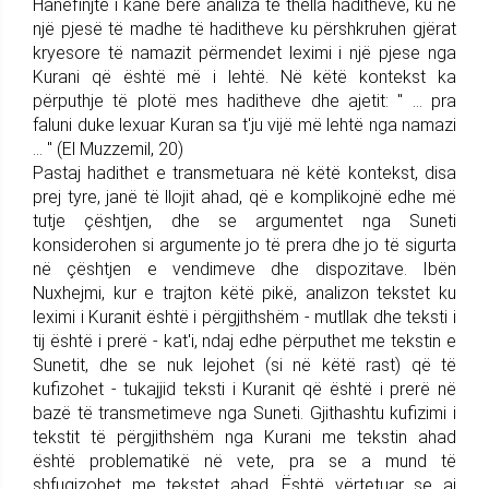
Hanefinjtë i kanë bërë analiza të thella haditheve, ku në
një pjesë të madhe të haditheve ku përshkruhen gjërat
kryesore të namazit përmendet leximi i një pjese nga
Kurani që është më i lehtë. Në këtë kontekst ka
përputhje të plotë mes haditheve dhe ajetit: " ... pra
faluni duke lexuar Kuran sa t'ju vijë më lehtë nga namazi
... " (El Muzzemil, 20)
Pastaj hadithet e transmetuara në këtë kontekst, disa
prej tyre, janë të llojit ahad, që e komplikojnë edhe më
tutje çështjen, dhe se argumentet nga Suneti
konsiderohen si argumente jo të prera dhe jo të sigurta
në çështjen e vendimeve dhe dispozitave. Ibën
Nuxhejmi, kur e trajton këtë pikë, analizon tekstet ku
leximi i Kuranit është i përgjithshëm - mutllak dhe teksti i
tij është i prerë - kat'i, ndaj edhe përputhet me tekstin e
Sunetit, dhe se nuk lejohet (si në këtë rast) që të
kufizohet - tukajjid teksti i Kuranit që është i prerë në
bazë të transmetimeve nga Suneti. Gjithashtu kufizimi i
tekstit të përgjithshëm nga Kurani me tekstin ahad
është problematikë në vete, pra se a mund të
shfuqizohet me tekstet ahad. Është vërtetuar se ai