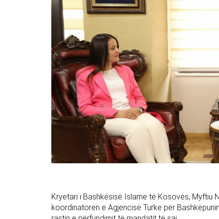
Kryetari i Bashkësisë Islame të Kosovës, Myftiu N
koordinatoren e Agjencisë Turke për Bashkëpunim
rastin e përfundimit të mandatit të saj.