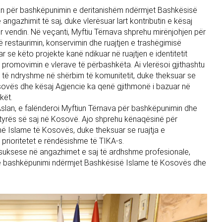
slan për bashkëpunimin e deritanishëm ndërmjet Bashkësisë
ngazhimit të saj, duke vlerësuar lart kontributin e kësaj
r vendin. Në veçanti, Myftiu Tërnava shprehu mirënjohjen për
estaurimin, konservimin dhe ruajtjen e trashëgimisë
 se këto projekte kanë ndikuar në ruajtjen e identitetit
 në promovimin e vlerave të përbashkëta. Ai vlerësoi gjithashtu
 të ndryshme në shërbim të komunitetit, duke theksuar se
ovës dhe kësaj Agjencie ka qenë gjithmonë i bazuar në
kët.
 Aslan, e falënderoi Myftiun Tërnava për bashkëpunimin dhe
tyrës së saj në Kosovë. Ajo shprehu kënaqësinë për
në Islame të Kosovës, duke theksuar se ruajtja e
 prioritetet e rëndësishme të TIKA-s.
an suksese në angazhimet e saj të ardhshme profesionale,
he bashkëpunimi ndërmjet Bashkësisë Islame të Kosovës dhe