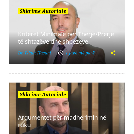
Shkrime Autoriale
Kriteret Minimale për Therje/Prerje
të shtazëve dhe shpezëve
Dr. Islam Hasani
1 javë më parë
Shkrime Autoriale
Argumentet për madhërimin në
ruku