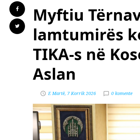
Myftiu Tërnav
lamtumirës k
TIKA-s në Koso
Aslan
E Martë, 7 Korrik 2026
0 komente