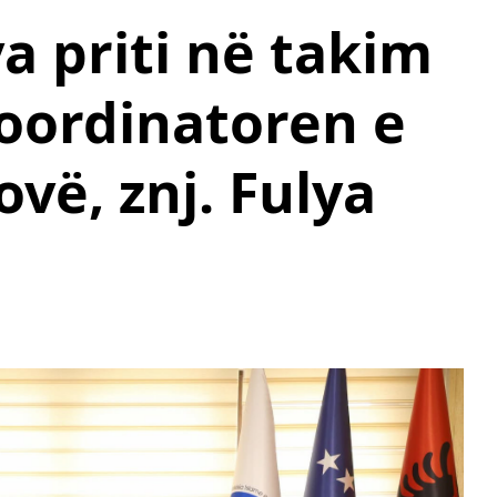
a priti në takim
oordinatoren e
vë, znj. Fulya