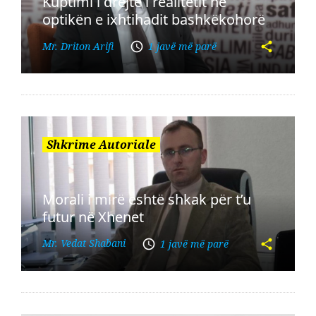
Kuptimi i drejtë i realitetit në
optikën e ixhtihadit bashkëkohorë
Mr. Driton Arifi
1 javë më parë
Shkrime Autoriale
Morali i mirë është shkak për t’u
futur në Xhenet
Mr. Vedat Shabani
1 javë më parë