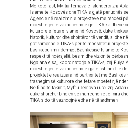
Me këtë rast, Myftiu Tërnava e falënderoi znj. A
Islame të Kosovës dhe TIKA-s gjatë periudhës së a
Agjencie në realizimin e projekteve me rëndësi pë
mbështetjen e vazhdueshme që TIKA ka dhënë në r
kulturore e fetare islame në Kosovë, duke theksuar
historik, kulturor dhe shpirtëror të vendit, si dhe
gatishmërinë e TIKA-s për të mbështetur projekte
bashkëpunimi ndërmjet Bashkësisë Islame të Kos
respekt të ndërsjellë, besim dhe vizion të përbash
Nga ana e saj, koordinatorja e TIKA-s, znj. Fulya
mbështetjen e vazhdueshme gjatë ushtrimit të de
projektet e realizuara në partneritet me Bashkësi
trashëgimisë kulturore dhe fetare mbetet një ndër
Në fund të takimit, Myftiu Tërnava i uroi znj. Asl
duke shprehur bindjen se marrëdhëniet e mira d
TIKA-s do të vazhdojnë edhe në të ardhmen