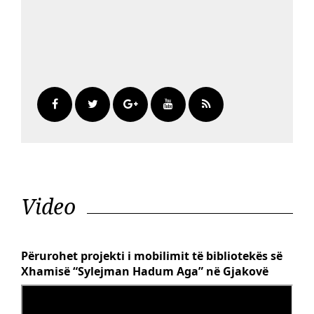
Video
Përurohet projekti i mobilimit të bibliotekës së
Xhamisë “Sylejman Hadum Aga” në Gjakovë