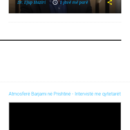
Dr. Ejup Haziri
1 javë më parë
Atmosferë Barjami në Prishtinë - Intervistë me qytetarët