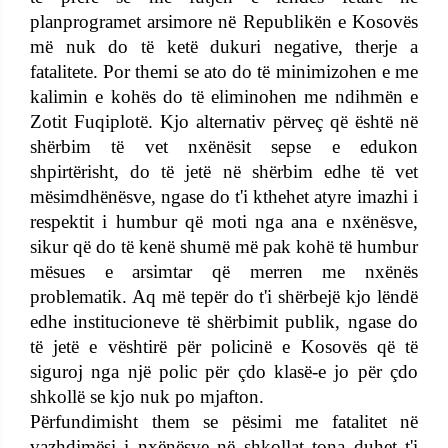
planprogramet arsimore në Republikën e Kosovës
më nuk do të ketë dukuri negative, therje a
fatalitete. Por themi se ato do të minimizohen e me
kalimin e kohës do të eliminohen me ndihmën e
Zotit Fuqiplotë. Kjo alternativ përveç që është në
shërbim të vet nxënësit sepse e edukon
shpirtërisht, do të jetë në shërbim edhe të vet
mësimdhënësve, ngase do t'i kthehet atyre imazhi i
respektit i humbur që moti nga ana e nxënësve,
sikur që do të kenë shumë më pak kohë të humbur
mësues e arsimtar që merren me nxënës
problematik. Aq më tepër do t'i shërbejë kjo lëndë
edhe institucioneve të shërbimit publik, ngase do
të jetë e vështirë për policinë e Kosovës që të
siguroj nga një polic për çdo klasë-e jo për çdo
shkollë se kjo nuk po mjafton.
Përfundimisht them se pësimi me fatalitet në
vazhdimësi i nxënësve në shkollat tona duhet t'i