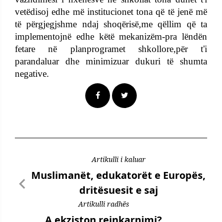
vetëdisoj edhe më institucionet tona që të jenë më
të përgjegjshme ndaj shoqërisë,me qëllim që ta
implementojnë edhe këtë mekanizëm-pra lëndën
fetare në planprogramet shkollore,për t'i
parandaluar dhe minimizuar dukuri të shumta
negative.
Artikulli i kaluar
Muslimanët, edukatorët e Europës,
dritësuesit e saj
Artikulli radhës
A ekziston reinkarnimi?