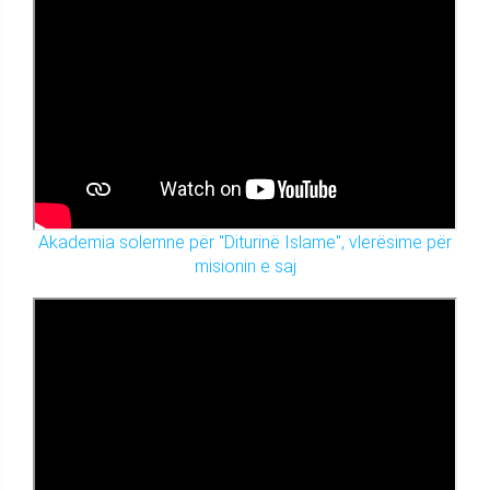
Akademia solemne për "Diturinë Islame", vlerësime për
misionin e saj