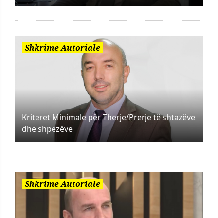
Shkrime Autoriale
Kriteret Minimale për Therje/Prerje të shtazëve
dhe shpezëve
Shkrime Autoriale