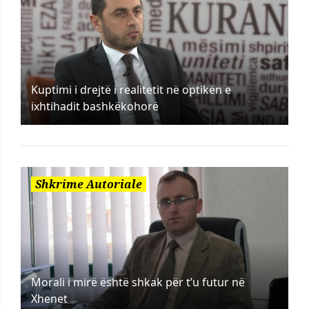
Kuptimi i drejtë i realitetit në optikën e
ixhtihadit bashkëkohorë
Shkrime Autoriale
Morali i mirë është shkak për t’u futur në
Xhenet