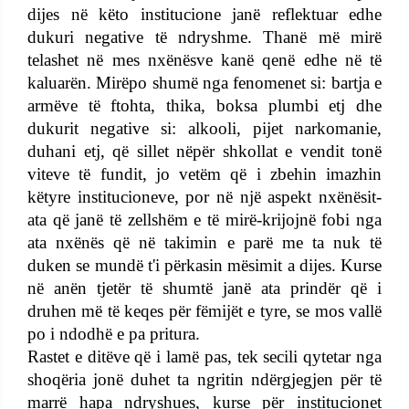
dijes në këto institucione janë reflektuar edhe
dukuri negative të ndryshme. Thanë më mirë
telashet në mes nxënësve kanë qenë edhe në të
kaluarën. Mirëpo shumë nga fenomenet si: bartja e
armëve të ftohta, thika, boksa plumbi etj dhe
dukurit negative si: alkooli, pijet narkomanie,
duhani etj, që sillet nëpër shkollat e vendit tonë
viteve të fundit, jo vetëm që i zbehin imazhin
këtyre institucioneve, por në një aspekt nxënësit-
ata që janë të zellshëm e të mirë-krijojnë fobi nga
ata nxënës që në takimin e parë me ta nuk të
duken se mundë t'i përkasin mësimit a dijes. Kurse
në anën tjetër të shumtë janë ata prindër që i
druhen më të keqes për fëmijët e tyre, se mos vallë
po i ndodhë e pa pritura.
Rastet e ditëve që i lamë pas, tek secili qytetar nga
shoqëria jonë duhet ta ngritin ndërgjegjen për të
marrë hapa ndryshues, kurse për institucionet