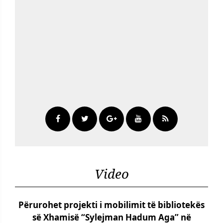
Video
Përurohet projekti i mobilimit të bibliotekës
së Xhamisë “Sylejman Hadum Aga” në