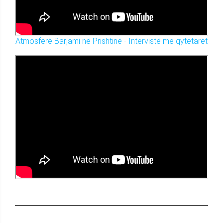
Atmosferë Barjami në Prishtinë - Intervistë me qytetarët