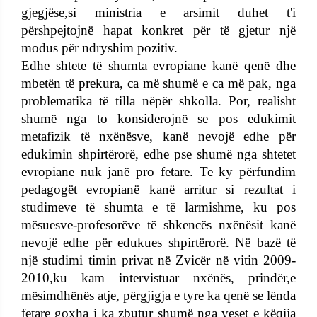
gjegjëse,si ministria e arsimit duhet t'i
përshpejtojnë hapat konkret për të gjetur një
modus për ndryshim pozitiv.
Edhe shtete të shumta evropiane kanë qenë dhe
mbetën të prekura, ca më shumë e ca më pak, nga
problematika të tilla nëpër shkolla. Por, realisht
shumë nga to konsiderojnë se pos edukimit
metafizik të nxënësve, kanë nevojë edhe për
edukimin shpirtërorë, edhe pse shumë nga shtetet
evropiane nuk janë pro fetare. Te ky përfundim
pedagogët evropianë kanë arritur si rezultat i
studimeve të shumta e të larmishme, ku pos
mësuesve-profesorëve të shkencës nxënësit kanë
nevojë edhe për edukues shpirtërorë. Në bazë të
një studimi timin privat në Zvicër në vitin 2009-
2010,ku kam intervistuar nxënës, prindër,e
mësimdhënës atje, përgjigja e tyre ka qenë se lënda
fetare goxha i ka zbutur shumë nga veset e këqija