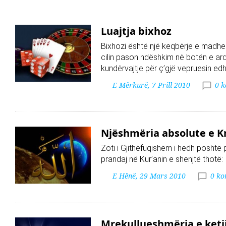
Luajtja bixhoz
Bixhozi është një keqbërje e madhe
cilin pason ndëshkim në botën e ar
kundërvajtje për ç’gjë vepruesin ed
E Mërkurë, 7 Prill 2010
0 
Njëshmëria absolute e Kr
Zoti i Gjithëfuqishëm i hedh poshtë 
prandaj në Kur’anin e shenjtë thotë:
E Hënë, 29 Mars 2010
0 ko
Mrekullueshmëria e ketij