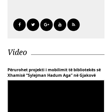
Video
Përurohet projekti i mobilimit të bibliotekës së
Xhamisë “Sylejman Hadum Aga” në Gjakovë