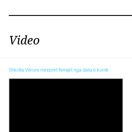
Video
Shkolla Verore mirëpret fëmijët nga data 6 korrik