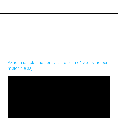
Akademia solemne për "Diturinë Islame", vlerësime për
misionin e saj