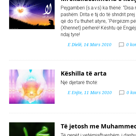
Pejgamberi (s.a.v.s) ka thënë: "Disa n
pashëm. Drita e tij do të shndrit pre
që do t’u thuhet atyre, `Përgëzim pë
(Xhennet) përherë! Kështu që Engjëj
ndaj tyre!
E Dielë, 14 Mars 2010
0 ko
Këshilla të arta
Një dijetarë thotë:
E Enjte, 11 Mars 2010
0 ko
Të jetosh me Muhammedi
Të qenët i vetëmjaftueshëm, i dashur 