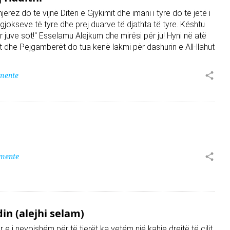
jerëz do të vijnë Ditën e Gjykimit dhe imani i tyre do të jetë i
j gjokseve të tyre dhe prej duarve të djathta të tyre. Kështu
r juve sot!" Esselamu Alejkum dhe mirësi për ju! Hyni në atë
t dhe Pejgamberët do tua kenë lakmi për dashurin e All-llahut
mente
mente
n (alejhi selam)
e i nevojshëm për të tjerët ka vetëm një kahje drejtë të cilit