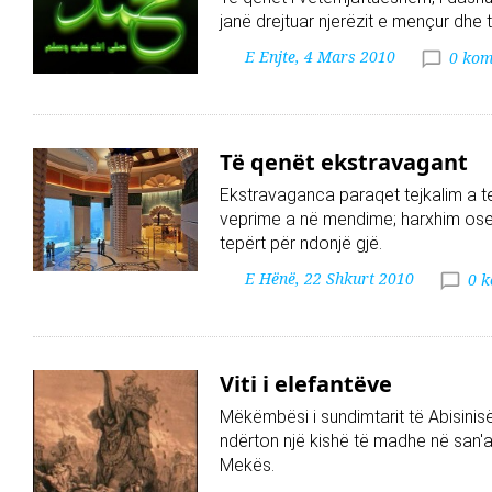
janë drejtuar njerëzit e mençur dhe të
E Enjte, 4 Mars 2010
0 kom
Të qenët ekstravagant
Ekstravaganca paraqet tejkalim a t
veprime a në mendime; harxhim ose s
tepërt për ndonjë gjë.
E Hënë, 22 Shkurt 2010
0 
Viti i elefantëve
Mëkëmbësi i sundimtarit të Abisinis
ndërton një kishë të madhe në san'a
Mekës.