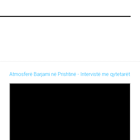
Atmosferë Barjami në Prishtinë - Intervistë me qytetarët