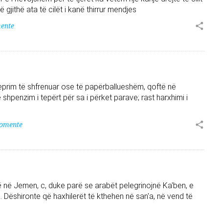
 gjithë ata të cilët i kanë thirrur mendjes
ente
eprim të shfrenuar ose të papërballueshëm, qoftë në
hpenzim i tepërt për sa i përket parave; rast harxhimi i
komente
ë në Jemen, c, duke parë se arabët pelegrinojnë Ka'ben, e
. Dëshironte që haxhilerët të kthehen në san'a, në vend të