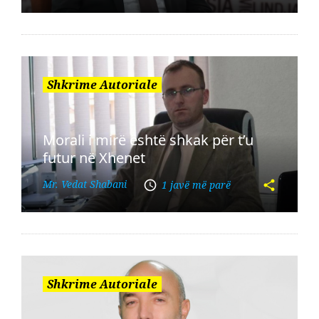
Shkrime Autoriale
Morali i mirë është shkak për t’u
futur në Xhenet
Mr. Vedat Shabani
1 javë më parë
Shkrime Autoriale