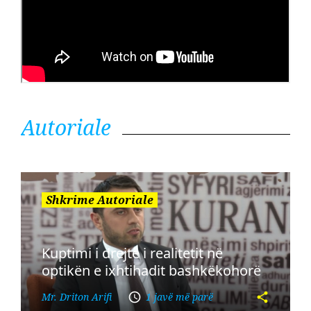
Autoriale
Shkrime Autoriale
Kuptimi i drejtë i realitetit në
optikën e ixhtihadit bashkëkohorë
Mr. Driton Arifi
1 javë më parë