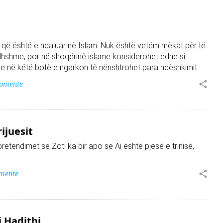
 që është e ndaluar në Islam. Nuk është vetëm mëkat për të
dhshme, por në shoqërinë islame konsiderohet edhe si
he në këtë botë e ngarkon të nënshtrohet para ndëshkimit.
komente
ijuesit
pretendimet se Zoti ka bir apo se Ai është pjesë e trinisë,
mente
 Hadithi