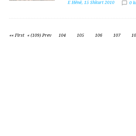
E Hënë, 15 Shkurt 2010
0 
«« First
« (109) Prev
104
105
106
107
1