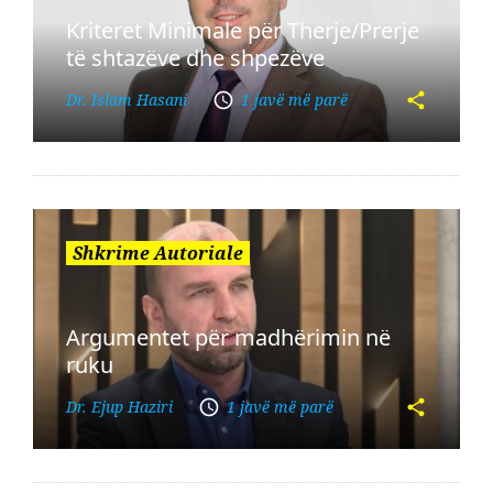
Kriteret Minimale për Therje/Prerje
të shtazëve dhe shpezëve
Dr. Islam Hasani
1 javë më parë
Shkrime Autoriale
Argumentet për madhërimin në
ruku
Dr. Ejup Haziri
1 javë më parë