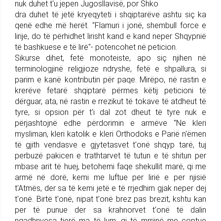
nuk duhet t'u jepen Jugosllavisë, por Shko
dra duhet të jetë kryeqyteti i shqiptarëve ashtu siç ka
qenë edhe më herët. "Flamuri i jonë, shembull force e
lirije, do të përhidhet lirisht kand e kand neper Shqypnië
të bashkuese e të lirë"- potencohet në peticion.
Sikurse dihet, fetë monoteiste, apo siç njihen në
terminologjinë religjioze ndryshe, fetë e shpallura, si
parim e kanë kontributin për paqe. Mirëpo, në rastin e
krerëve fetarë shqiptarë përmes këtij peticioni të
dërguar, ata, në rastin e rrezikut të tokave të atdheut të
tyre, si opsion për t'i dal zot dheut të tyre nuk e
përjashtojnë edhe përdorimin e armëve "Ne kleri
mysliman, kleri katolik e kleri Orthodoks e Parië n'ëmen
të gjith vendasve e gjytetasvet t'onë shqyp tarë, tuj
perbuzë pakicen e trathtarvet të tutun e të shitun per
mbase arit të huej, betohemi faqe shekullit marë, qi me
armë në dorë, kemi me luftue per lirië e per njisië
t'Atmës, der sa të kemi jetë e të rrjedhim gjak neper dej
t'onë. Birtë t'onë, nipat t'onë brez pas brezit, kshtu kan
per të punue der sa krahnorvet t'onë të dalin
ngadhnyesa tjerë ma të lum, qi të mrrijnë me coptue