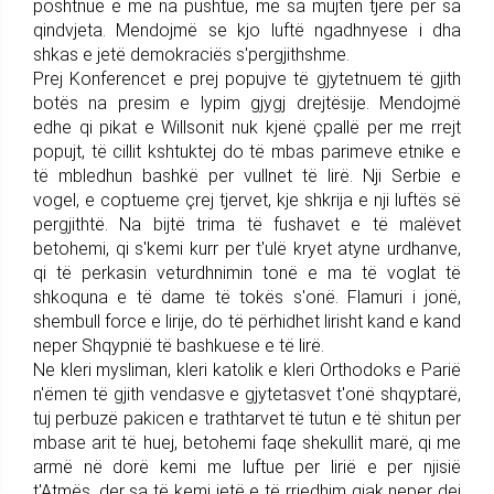
poshtnue e me na pushtue, me sa mujten tjerë per sa
qindvjeta. Mendojmë se kjo luftë ngadhnyese i dha
shkas e jetë demokraciës s'pergjithshme.
Prej Konferencet e prej popujve të gjytetnuem të gjith
botës na presim e lypim gjygj drejtësije. Mendojmë
edhe qi pikat e Willsonit nuk kjenë çpallë per me rrejt
popujt, të cillit kshtuktej do të mbas parimeve etnike e
të mbledhun bashkë per vullnet të lirë. Nji Serbie e
vogel, e coptueme çrej tjervet, kje shkrija e nji luftës së
pergjithtë. Na bijtë trima të fushavet e të malëvet
betohemi, qi s'kemi kurr per t'ulë kryet atyne urdhanve,
qi të perkasin veturdhnimin tonë e ma të voglat të
shkoquna e të dame të tokës s'onë. Flamuri i jonë,
shembull force e lirije, do të përhidhet lirisht kand e kand
neper Shqypnië të bashkuese e të lirë.
Ne kleri mysliman, kleri katolik e kleri Orthodoks e Parië
n'ëmen të gjith vendasve e gjytetasvet t'onë shqyptarë,
tuj perbuzë pakicen e trathtarvet të tutun e të shitun per
mbase arit të huej, betohemi faqe shekullit marë, qi me
armë në dorë kemi me luftue per lirië e per njisië
t'Atmës, der sa të kemi jetë e të rrjedhim gjak neper dej