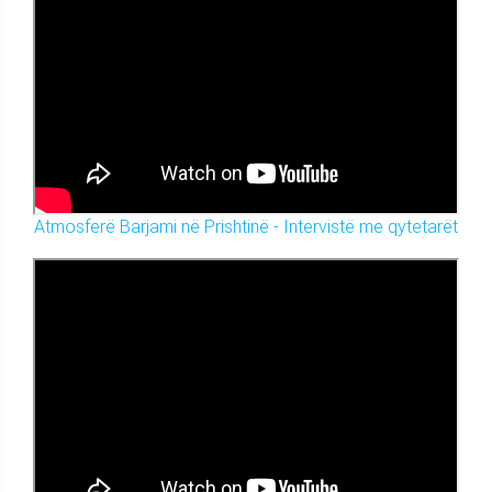
Atmosferë Barjami në Prishtinë - Intervistë me qytetarët