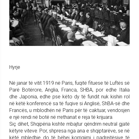
Hyrje
Në janar të vitit 1919 në Paris, fuqitë fituese të Luftës së
Parë Botërore, Anglia, Franca, SHBA, por edhe Italia
dhe Japonia, edhe pse këto dy të fundit nuk kishin rol
në këtë konferencë sa të fuqive si Anglisë, ShBA-së dhe
Francës, u mblodhën në Paris për të caktuar, vendosjen
e një rendi në botë në rrethanat e reja të krijuara.
Siç dihet, Shqipëria kishte mbajtur qëndrim neutral gjatë
këtyre viteve. Por, shpresa nga ana e shqiptarëve, se në
këtë mbledhje do të bëhej korrigjimi i padrejtësive të