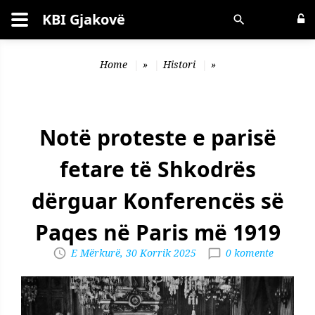
KBI Gjakovë
Kërko
Home
»
Histori
»
Notë proteste e parisë
fetare të Shkodrës
dërguar Konferencës së
Paqes në Paris më 1919
E Mërkurë, 30 Korrik 2025
0 komente