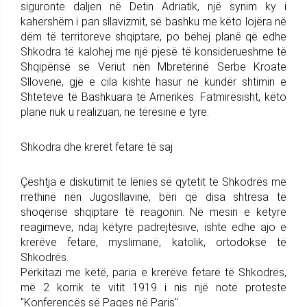
siguronte daljen në Detin Adriatik, një synim ky i
kahershëm i pan sllavizmit, së bashku me këto lojëra në
dëm të territoreve shqiptare, po bëhej planë që edhe
Shkodra të kalohej me një pjesë të konsiderueshme të
Shqipërisë së Veriut nën Mbretërinë Serbe Kroate
Sllovene, gjë e cila kishte hasur në kundër shtimin e
Shteteve të Bashkuara të Amerikës. Fatmirësisht, këto
plane nuk u realizuan, në tërësinë e tyre.
Shkodra dhe krerët fetarë të saj
Çështja e diskutimit të lënies së qytetit të Shkodrës me
rrethinë nën Jugosllavinë, bëri që disa shtresa të
shoqërisë shqiptare të reagonin. Në mesin e këtyre
reagimeve, ndaj këtyre padrejtësive, ishte edhe ajo e
krerëve fetarë, myslimanë, katolik, ortodoksë të
Shkodrës.
Përkitazi me këtë, paria e krerëve fetarë të Shkodrës,
më 2 korrik të vitit 1919 i nis një notë proteste
"Konferencës së Paqes në Paris".