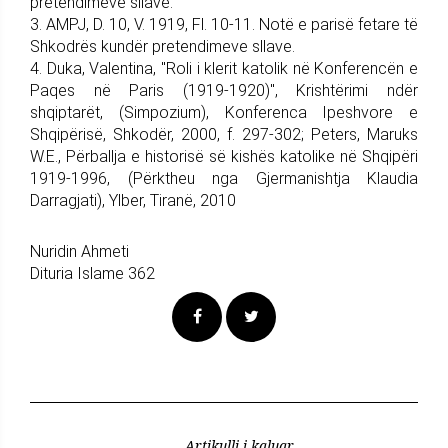
pretendimeve sllave.
3. AMPJ, D. 10, V. 1919, Fl. 10-11. Notë e parisë fetare të
Shkodrës kundër pretendimeve sllave.
4. Duka, Valentina, "Roli i klerit katolik në Konferencën e
Paqes në Paris (1919-1920)", Krishtërimi ndër
shqiptarët, (Simpozium), Konferenca Ipeshvore e
Shqipërisë, Shkodër, 2000, f. 297-302; Peters, Maruks
W.E., Përballja e historisë së kishës katolike në Shqipëri
1919-1996, (Përktheu nga Gjermanishtja Klaudia
Darragjati), Ylber, Tiranë, 2010
Nuridin Ahmeti
Dituria Islame 362
Artikulli i kaluar