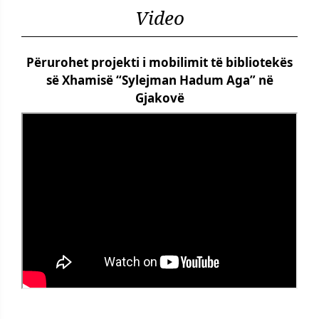
Video
Përurohet projekti i mobilimit të bibliotekës
së Xhamisë “Sylejman Hadum Aga” në
Gjakovë