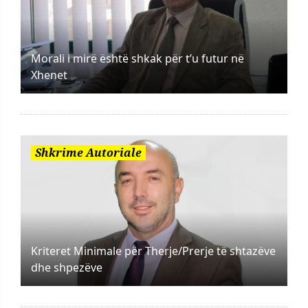
Morali i mirë është shkak për t’u futur në
Xhenet
Shkrime Autoriale
Kriteret Minimale për Therje/Prerje të shtazëve
dhe shpezëve