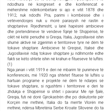
ndodhura në kongreset e dhe konferencat e
mëhershme ndërkombëtare si ajo e vitit 1878 dhe
1912, nuk ndodhi. Pra, parimi i kombësisë dhe i
vetëvendosjes nuk u morë parasysh në rastin e
shqiptarëve. Rrjedhimisht, u lanë hapësirë ambicieve
dhe pretendimeve të vendeve fqinjë të Shqipërisë, të
cilët në këtë periudhë si Greqia, Italia, Jugosllavisë ishin
shumë aktivë në zgjerimin e territoreve tyre në dëm të
tokave shqiptare. Ambicieve të Greqisë, Italisë dhe
Jugosllavisë ndaj tokave shqiptare ju ndihmonte edhe
fakti se këto shtete ishin në krahun e fitueseve të luftës.
(1)
Nga janari i vitit 1919 e deri në mbarim të punimeve të
konferencës, më 1920 nga shtetet fituese të luftës u
hartuan programe e projekte në dëm të ndarjes së
tokave shqiptare, si ngushtimi i territoreve e deri te
zhdukja e Shqipërisë si shtet i pavarur. Me një fjalë,
Greqia, futi në dorë Gjirokastrën dhe po diskutonte për
Korçën me rrethinë, Italia do ta merrte Vlorën me
rrethinë, ndërsa Mbretëria Serbe Kroate Sllovene do ta