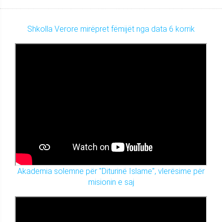
Shkolla Verore mirëpret fëmijët nga data 6 korrik
Akademia solemne për "Diturinë Islame", vlerësime për
misionin e saj