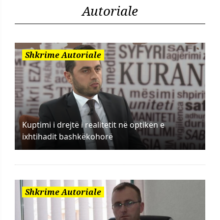
Autoriale
Shkrime Autoriale
Kuptimi i drejtë i realitetit në optikën e
ixhtihadit bashkëkohorë
Shkrime Autoriale