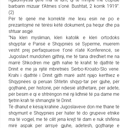
barbarin mizuar t'Atmes s'onë. Bushtat, 2 korrik 1919".
(2)
Për të qenë me korrektë me lexu esin ne po e
prezantojmë në tërësi këtë dokument, pa hequr dhe pa
shtuar asgjë.
"Na kleri mysliman, kleri katolik e kleri ortodoks
shqyptar e Parisë e Shqypniës së Syperme, muerem
vesht prej perfaqsuesve t'onë n'atë Konferencë, se
Jugoslavt mundohen gjithnji, me të tana dredhiet me na
marrë Shkodren me gjith nahie të krahit të djathtë të
Drinit e me ja njitë mbretniës Serbo-Kroato-Slo vene.
Krahi i djathtë i Drinit gjith marë asht njajo kerthiez e
Shqypnëes qi peruan Shtetin shqyp-tar per gjuhe, për
gojthanë, per historië, për ndiesië atdhetare, per adete,
për besim e qi e shtrëngon më nji lidhnië të pa dame me
tjetrin krah të shmangtë të Drinit.
Të dhanut e kësaj krahine Jugoslaveve don me thane të
shqymunt e Shqypnies per hater të do grupeve etnike
ma të vogjel, me të cilit jena krejt të dam e nuk shifëna
mirë aspak per arrsyë gjuhe, adetesh, gojthanje e