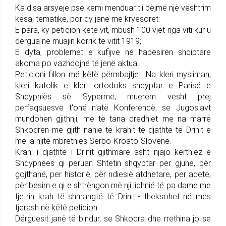
Ka disa arsyeje pse kemi menduar t'i bëjmë një vështrim
kësaj tematike, por dy janë me kryesoret:
E para, ky peticion këtë vit, mbush 100 vjet nga viti kur u
dërgua në muajin korrik të vitit 1919;
E dyta, problemet e kufijve në hapësirën shqiptare
akoma po vazhdojnë të jenë aktual.
Peticioni fillon më këtë përmbajtje: "Na kleri mysliman,
kleri katolik e kleri ortodoks shqyptar e Parisë e
Shqypniës së Syperme, muerem vesht prej
perfaqsuesve t'onë n'atë Konferencë, se Jugoslavt
mundohen gjithnji, me të tana dredhiet me na marrë
Shkodren me gjith nahie të krahit të djathtë të Drinit e
me ja njitë mbretniës Serbo-Kroato-Slovene.
Krahi i djathtë i Drinit gjithmarë asht njajo kerthiez e
Shqypnëes qi peruan Shtetin shqyptar per gjuhe, për
gojthanë, per historië, për ndiesië atdhetare, per adete,
për besim e qi e shtrëngon më nji lidhnië të pa dame me
tjetrin krah të shmangtë të Drinit"- theksohet në mes
tjerash në këtë peticion.
Dërguesit janë të bindur, se Shkodra dhe rrethina jo se