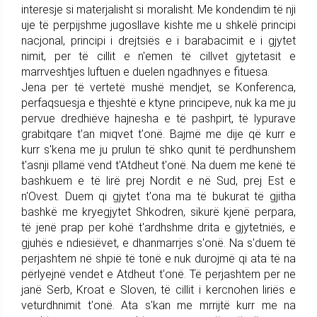
interesje si materjalisht si moralisht. Me kondendim të nji
uje të perpijshme jugosllave kishte me u shkelë principi
nacjonal, principi i drejtsiës e i barabacimit e i gjytet
nimit, per të cillit e n'emen të cillvet gjytetasit e
marrveshtjes luftuen e duelen ngadhnyes e fituesa.
Jena per të vertetë mushë mendjet, se Konferenca,
perfaqsuesja e thjeshtë e ktyne principeve, nuk ka me ju
pervue dredhiëve hajnesha e të pashpirt, të lypurave
grabitqare t'an miqvet t'onë. Bajmë me dije që kurr e
kurr s'kena me ju prulun të shko qunit të perdhunshem
t'asnji pllamë vend t'Atdheut t'onë. Na duem me kenë të
bashkuem e të lirë prej Nordit e në Sud, prej Est e
n'Ovest. Duem qi gjytet t'ona ma të bukurat të gjitha
bashkë me kryegjytet Shkodren, sikurë kjenë perpara,
të jenë prap per kohë t'ardhshme drita e gjytetniës, e
gjuhës e ndiesiëvet, e dhanmarrjes s'onë. Na s'duem të
perjashtem në shpië të tonë e nuk durojmë qi ata të na
përlyejnë vendet e Atdheut t'onë. Të perjashtem per ne
janë Serb, Kroat e Sloven, të cillit i kercnohen liriës e
veturdhnimit t'onë. Ata s'kan me mrrijtë kurr me na