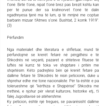
t'onë. Birtë t'onë, nipat t'onë brez pas brezit kshtu kan
per të punue der sa krahnorvet t'onë të dalin
ngadhnyesa tjerë ma të lum, qi të mrrijnë me coptue
barbarin mizuar t'Atmes s'onë. Bushtat, 2 korrik 1919".
(3)
Përfundim
Nga materialet dhe literatura e shfletuar, mund të
përfundojmë se krerët fetarë në përgjithësi e të
Shkodrës në veçanti, pazaret e shteteve fituese të
luftës në kurriz të toka ve shqiptare i pritën me
shqetësim. Këto padrejtësi bën që krerët fetarë pa
dallime fetare të Shkodrës të nisin peticionin, duke u
shprehur edhe me tone nacionaliste. Për ta është e pa
tolerueshme që "kërthiza e Shqipërisë" Shkodra me
rrethinë, e njohur për vlerat kulturore, historike etj., t'i
falej Jugosllavisë së atëhershme.
Ky peticion, është një tregues, se pavarësisht dallime