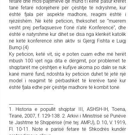
fetare dhe mos-pajtimeve që mund t'i kenë pasur krerët
tanë fetarë ndonjëherë për çështje të ndryshme, kur
është fjala për aspekte madhore, reagimi është i
njëzëshëm. Në këtë peticion, theksohet se "muerem
vesht prej perfaqsuesve t'onë n'atë Konferencë", dhe
është e natyrshme kur dihet se disa nga klerikët katolik
në këtë konferencë ishin aktiv si Gjergj Fishta e Luigj
Bumçi.(4)
Ky peticion, ketë vit, siç e poten cuam edhe më herët
mbush 100 vjet nga dita e dërgimit, por problemet te
shqiptarët me çështjen e kufijve akoma po dalin se nuk
kanë marrë fund, ndoshta ky peticion duhet të jetë një
model i reagimit të përbashkët të krerëve tanë kur
është fjala edhe për çështje madhore të kombit tonë.
_____________________
1. Historia e popullit shqiptar III, ASHSH-IH, Toena,
Tiranë, 2007, f. 129-138. 2. Arkivi i Ministrisë së Punëve
të Jashtme të Shqipërisë (më tej: AMPJ), D. 10, V. 1919,
Fl. 10-11. Note e parisë fetare të Shkodrës kundër