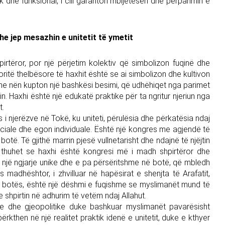
ik dhe funksional, i cili garanton mbijetesën dhe përparimin e
 jep mesazhin e unitetit të ymetit
rtëror, por një përjetim kolektiv që simbolizon fuqinë dhe
oritë thelbësore të haxhit është se ai simbolizon dhe kultivon
lame nën kupton një bashkësi besimi, që udhëhiqet nga parimet
in. Haxhi është një edukatë praktike për ta ngritur njeriun nga
t.
 i njerëzve në Tokë, ku uniteti, përulësia dhe përkatësia ndaj
ociale dhe egon individuale. Është një kongres me agjendë të
të. Të gjithë marrin pjesë vullnetarisht dhe ndajnë të njëjtin
ë thuhet se haxhi është kongresi më i madh shpirtëror dhe
, një ngjarje unike dhe e pa përsëritshme në botë, që mbledh
 madhështor, i zhvilluar në hapësirat e shenjta të Arafatit,
ë botës, është një dëshmi e fuqishme se myslimanët mund të
shpirtin në adhurim të vetëm ndaj Allahut.
le dhe gjeopolitike duke bashkuar myslimanët pavarësisht
ërkthen në një realitet praktik idenë e unitetit, duke e kthyer