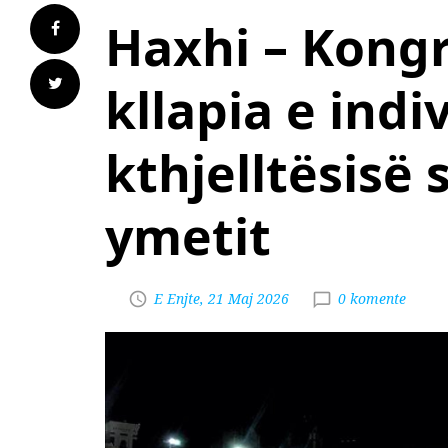
Haxhi – Kongr
kllapia e indi
kthjelltësisë 
ymetit
E Enjte, 21 Maj 2026
0 komente