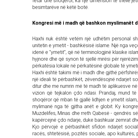
fetar dhe shoqëror, ka një dimension të thellë jet
besimtarëve në këtë botë.
Kongresi më i madh që bashkon myslimanët dhe
Haxhi nuk është vetëm një udhëtim personal shpi
unitetin e ymetit - bashkësisë islame. Një nga veç
idenë e "ymetit", që në terminologjinë klasike is
hyjnore dhe që synon të sjellë mirësi për njerëzim
përkatësia lokale në përkatësinë globale të ymeti
Haxhi është takimi më i madh dhe gjithë përfshirës
një ideali të përbashkët, zëvendësojnë ndarjet s
ditur dhe me numrin më të madh të aplikuesve në bo
vizion që tejkalon çdo ndasi. Prandaj, mund t
shoqëror që mban të gjallë lidhjen e ymetit islam
mylimanë nga të gjitha anët e globit. Ky kongres
Muzdelifes, Minas dhe rreth Qabesë - qendrës s
kapërcejnë çdo ndarje, duke bashkuar zemrat dhe 
Kjo përvojë e përbashkët sfidon ndarjet socia
racës, shtetësisë, pozitës sociale, apo kulturës; p