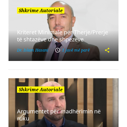
Shkrime Autoriale
Kriteret Minimale për Therje/Prerje
të shtazëve dhe shpezëve
Dr. Islam Hasani
1 javë më parë
Shkrime Autoriale
Argumentet për madhërimin në
ruku