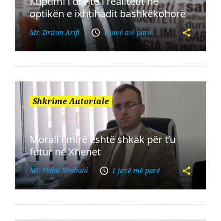
Kuptimi i drejtë i realitetit në
optikën e ixhtihadit bashkëkohorë
Mr. Driton Arifi
1 javë më parë
Shkrime Autoriale
Morali i mirë është shkak për t’u
futur në Xhenet
Mr. Vedat Shabani
1 javë më parë