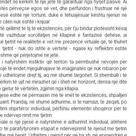
ndet në kërkim të një jete të garantuar nga hyrjet pasive. Ai
ë botës përveçse egos së vet, dhe përfundon i frustruar në një
kesë është një torturë, duke e tëhuajësuar kështu njeriun në
cilën nuk është i krijuar.
të qëllimit të tij të ekzistencës, për t'ju bindur plotësisht kësaj
ë vazhduar sorollatjen në kllapinë e fantazisë dehëse, ai
etrit në realitetin e vet me prezencë virtuale që, të thuhet
 tjetrit - nuk do ishte e vërtetë - ngase ky reflektim është
eshme që përjetojmë në jetë.
m i natyrshëm instiktiv që tenton ta përmbushë nevojën për
zhdojë të endet mjegullnajave të imagjinatës që nuk mbaron për
 që udhëtojmë drejt tij, aq më shumë largohet. Si shembulli i të
kërkim të ujit në mirazhet që i sheh në horizont, derisa një ditë
 gjetur të vërtetën, zgjimin nga kllapia.
j krijese edhe në përmasën më të imët të ekzistencës, shpalljen
suarit. Prandaj, në shumë adhurime, si te namazi, te zeqati, po
imi shpirtëror individual, përfshiu elementin shoqëror për të
 ndërvep rimit me tjetrin.
ale si një pjesë e natyrshme e adhurimit individual, atëherë
 të parafytyronim etapat e ndërveprimit të njeriut me tjetrin
edhe më herët. Udhëtimi i njeriut për në ha xh, në epiqendrën e