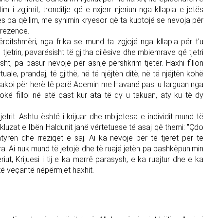
tim i zgjimit, tronditje që e nxjerr njeriun nga kllapia e jetës
jes pa qëllim, me synimin kryesor që ta kuptojë se nevoja për
 prezence.
rditshmëri, nga frika se mund ta zgjojë nga kllapia për t'u
tjetrin, pavarësisht të gjitha cilësive dhe mbiemrave që tjetri
kisht, pa pasur nevojë për asnjë përshkrim tjetër. Haxhi fillon
ale, prandaj, të gjithë, në të njëjtën ditë, në të njëjtën kohë
i takoi për herë të parë Ademin me Havanë pasi u larguan nga
Tokë filloi në atë çast kur ata të dy u takuan, aty ku të dy
trit. Ashtu është i krijuar dhe mbijetesa e individit mund të
uzat e Ibën Haldunit janë vërtetuese të asaj që themi: "Çdo
tyrën dhe rreziqet e saj. Ai ka nevojë për të tjerët për të
ra. Ai nuk mund të jetojë dhe të ruajë jetën pa bashkëpunimin
eriut, Krijuesi i tij e ka marrë parasysh, e ka ruajtur dhe e ka
ë veçantë nëpërmjet haxhit.