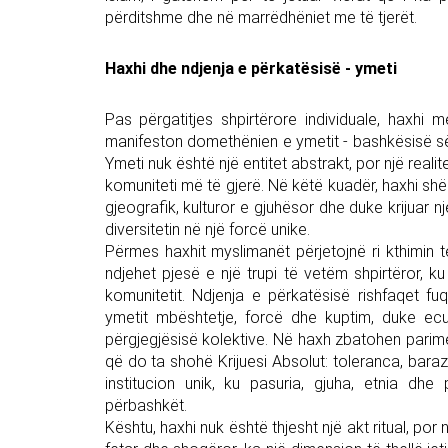
përditshme dhe në marrëdhëniet me të tjerët.
Haxhi dhe ndjenja e përkatësisë - ymeti
Pas përgatitjes shpirtërore individuale, haxhi 
manifeston domethënien e ymetit - bashkësisë së
Ymeti nuk është një entitet abstrakt, por një reali
komuniteti më të gjerë. Në këtë kuadër, haxhi shë
gjeografik, kulturor e gjuhësor dhe duke krijuar n
diversitetin në një forcë unike.
Përmes haxhit myslimanët përjetojnë ri kthimin
ndjehet pjesë e një trupi të vetëm shpirtëror, ku
komunitetit. Ndjenja e përkatësisë rishfaqet f
ymetit mbështetje, forcë dhe kuptim, duke ecu
përgjegjësisë kolektive. Në haxh zbatohen parimet
që do ta shohë Krijuesi Absolut: toleranca, barazi
institucion unik, ku pasuria, gjuha, etnia dh
përbashkët.
Kështu, haxhi nuk është thjesht një akt ritual, po