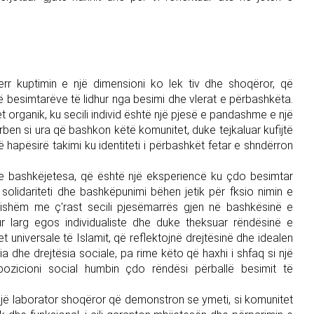
merr kuptimin e një dimensioni ko lek tiv dhe shoqëror, që
 besimtarëve të lidhur nga besimi dhe vlerat e përbashkëta.
tet organik, ku secili individ është një pjesë e pandashme e një
rben si ura që bashkon këtë komunitet, duke tejkaluar kufijtë
jë hapësirë takimi ku identiteti i përbashkët fetar e shndërron
 te bashkëjetesa, që është një eksperiencë ku çdo besimtar
 solidariteti dhe bashkëpunimi bëhen jetik për fksio nimin e
uqishëm me ç'rast secili pjesëmarrës gjen në bashkësinë e
r larg egos individualiste dhe duke theksuar rëndësinë e
 universale të Islamit, që reflektojnë drejtësinë dhe idealen
a dhe drejtësia sociale, pa rime këto që haxhi i shfaq si një
e pozicioni social humbin çdo rëndësi përballë besimit të
r një laborator shoqëror që demonstron se ymeti, si komunitet