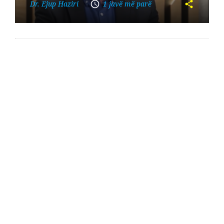
Dr. Ejup Haziri
1 javë më parë