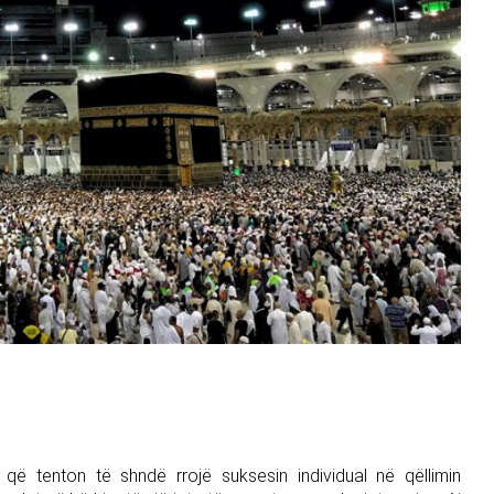
që tenton të shndë rrojë suksesin individual në qëllimin