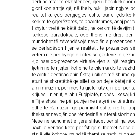
përfundimtar të ekzistencës, njeriu bashkëkohor e
glorifikon arritje që, në thelb, nuk i japin ngjyr
realitet ku çdo përgjegjësi është barrë, çdo kër
kërkim të çnjerëzores, të paarritshmes, asaj për të 
I zhytur thellë në këtë dalldi, në kërkim të devijimit 
kërkese paradoksale, ose thënë më drejt, për t
mundohet të zëvendësojë nevojën e prezencës së tj
se përfaqëson hijen e realitetit të prezencës së
vetëm një përthyerje e dritës së çasteve të gëzu
Kjo pseudo-prezencë virtuale vjen si një reagi
tjetrin në të njëjtën kohë në të cilën ai do të va
të arritur destinacionin fiktiv, i cili sa më shumë
eturit në shkretëtirë që sillet sa an dej e këtej në 
arrin mirazhin, për mos ta gjetur aty ujin, por për ta
Krijuesi i njeriut, Allahu Fuqiplotë, njohës i kësa
e Tij e shpalli në për puthje me natyrën e të adre
edhe te Ramazani që parimisht është një lloj trajt
theksuar nevojën dhe rëndësinë e interaksionit dhe
Nëse në adhurimet e tjera shfaqet përfshirja soci
haxhi e vendos këtë për fshirje si themel. Nëse do
si një vijë kohore, mund të themi se haxhi fillon 