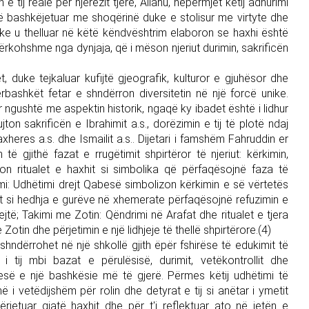
 tij reale për njerëzit tjerë, Allahu, nëpërmjet këtij adhurimi
r të bashkëjetuar me shoqërinë duke e stolisur me virtyte dhe
duke u thelluar në këtë këndvështrim elaboron se haxhi është
ërkohshme nga dynjaja, që i mëson njeriut durimin, sakrificën
 duke tejkaluar kufijtë gjeografik, kulturor e gjuhësor dhe
përbashkët fetar e shndërron diversitetin në një forcë unike.
hur ngushtë me aspektin historik, ngaqë ky ibadet është i lidhur
ton sakrificën e Ibrahimit a.s., dorëzimin e tij të plotë ndaj
axheres a.s. dhe Ismailit a.s.. Dijetari i famshëm Fahruddin er
ë gjithë fazat e rrugëtimit shpirtëror të njeriut: kërkimin,
eton ritualet e haxhit si simbolika që përfaqësojnë faza të
kimi: Udhëtimi drejt Qabesë simbolizon kërkimin e së vërtetës
alet si hedhja e gurëve në xhemerate përfaqësojnë refuzimin e
jtë; Takimi me Zotin: Qëndrimi në Arafat dhe ritualet e tjera
tin dhe përjetimin e një lidhjeje të thellë shpirtërore.(4)
hndërrohet në një shkollë gjith ëpër fshirëse të edukimit të
 i tij mbi bazat e përulësisë, durimit, vetëkontrollit dhe
jesë e një bashkësie më të gjerë. Përmes këtij udhëtimi të
ë i vetëdijshëm për rolin dhe detyrat e tij si anëtar i ymetit
ërjetuar gjatë haxhit dhe për t'i reflektuar ato në jetën e