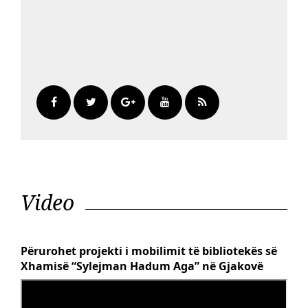
Video
Përurohet projekti i mobilimit të bibliotekës së
Xhamisë “Sylejman Hadum Aga” në Gjakovë