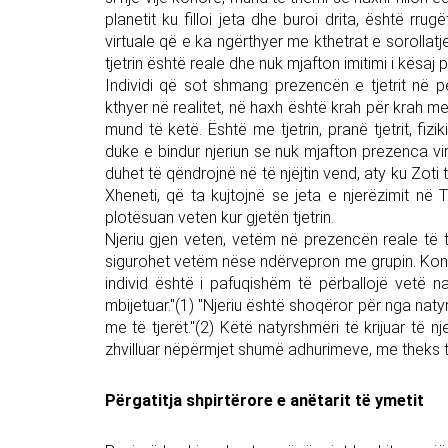
planetit ku filloi jeta dhe buroi drita, është rrugë
virtuale që e ka ngërthyer me kthetrat e sorollat
tjetrin është reale dhe nuk mjafton imitimi i kësaj
Individi që sot shmang prezencën e tjetrit në pë
kthyer në realitet, në haxh është krah për krah me 
mund të ketë. Është me tjetrin, pranë tjetrit, fizi
duke e bindur njeriun se nuk mjafton prezenca virtu
duhet të qëndrojnë në të njëjtin vend, aty ku Zot
Xheneti, që ta kujtojnë se jeta e njerëzimit në 
plotësuan veten kur gjetën tjetrin.
Njeriu gjen veten, vetëm në prezencën reale të tje
sigurohet vetëm nëse ndërvepron me grupin. Konkl
individ është i pafuqishëm të përballojë vetë na
mbijetuar."(1) "Njeriu është shoqëror për nga naty
me të tjerët."(2) Këtë natyrshmëri të krijuar të nj
zhvilluar nëpërmjet shumë adhurimeve, me theks t
Përgatitja shpirtërore e anëtarit të ymetit