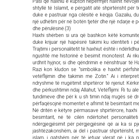
Pasi që haxhiu e kupton nëpërmjet haxhit nevojën e
shtyllë të Islamit, e përgatit atë shpirtërisht pë
duke e pastruar nga cilësitë e këqija. Gazaliu, 
një udhëtim për në botën tjetër dhe një ndarje e p
dhe përulësinë.(3)
Haxhi shërben si ura që bashkon këtë komunitet,
duke krijuar një hapësirë takimi ku identiteti i 
Trajtimi i personalitetit të haxhiut është i ndërlid
ngushtë me historinë e besimit monoteist. Ai rikuj
urdhrit hyjnor, si dhe qëndrimin e nënshtruar të H
Razi kon kludon se "simbolika e haxhit përfshin t
vetëflijimin dhe takimin me Zotin." Ai i interpr
ndryshme të rrugëtimit shpirtëror të njeriut: Kër
dhe përkushtimin ndaj Allahut; Vetëflijimi: Ri tu 
tundimeve dhe për k u sh timin ndaj rrugës së dre
përfaqësojnë momentet e afrimit të besimtarit me Zo
Në dritën e këtyre përmasave shpirtërore, haxhi s
besimtarit, në të cilën ndërtohet personaliteti
ndërgjegjësimit për përgjegjësinë që ai ka si p
jashtëzakonshëm, ai del i pastruar shpirtërisht, m
islam, i gatshëm për të jetuar vlerat që i ka p