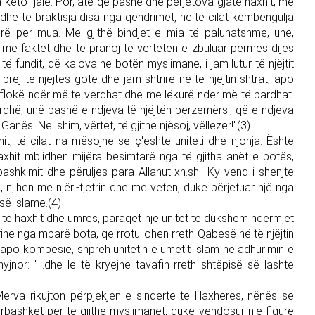
 këto fjalë. Por, atë që pashë dhe përjetova gjatë haxhit, më
he të braktisja disa nga qëndrimet, në të cilat këmbëngulja
tirë për mua. Me gjithë bindjet e mia të paluhatshme, unë,
me faktet dhe të pranoj të vërtetën e zbuluar përmes dijes
ë fundit, që kalova në botën myslimane, i jam lutur të njëjtit
rej të njëjtës gotë dhe jam shtrirë në të njëjtin shtrat, apo
 flokë ndër më të verdhat dhe me lëkurë ndër më të bardhat.
ardhë, unë pashë e ndjeva të njëjtën përzemërsi, që e ndjeva
anës. Ne ishim, vërtet, të gjithë njësoj, vëllezër!"(3)
hit, të cilat na mësojnë se ç'është uniteti dhe njohja. Është
axhit mblidhen mijëra besimtarë nga të gjitha anët e botës,
ashkimit dhe përuljes para Allahut xh.sh.. Ky vend i shenjtë
, njihen me njëri-tjetrin dhe me veten, duke përjetuar një nga
së islame.(4)
lore të haxhit dhe umres, paraqet një unitet të dukshëm ndërmjet
grinë nga mbarë bota, që rrotullohen rreth Qabesë në të njëjtin
i apo kombësie, shpreh unitetin e umetit islam në adhurimin e
yjnor: "...dhe le të kryejnë tavafin rreth shtëpisë së lashtë
va rikujton përpjekjen e sinqertë të Haxheres, nënës së
 përbashkët për të gjithë myslimanët, duke vendosur një figurë