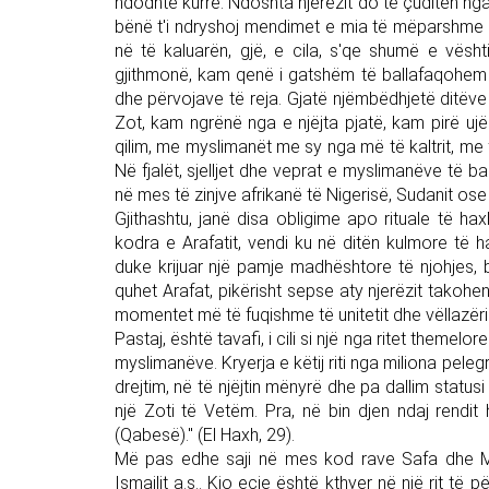
ndodhte kurrë. Ndoshta njerëzit do të çuditen nga
bënë t'i ndryshoj mendimet e mia të mëparshme d
në të kaluarën, gjë, e cila, s'qe shumë e vësh
gjithmonë, kam qenë i gatshëm të ballafaqohem 
dhe përvojave të reja. Gjatë njëmbëdhjetë ditëve t
Zot, kam ngrënë nga e njëjta pjatë, kam pirë ujë p
qilim, me myslimanët me sy nga më të kaltrit, me
Në fjalët, sjelljet dhe veprat e myslimanëve të b
në mes të zinjve afrikanë të Nigerisë, Sudanit ose G
Gjithashtu, janë disa obligime apo rituale të hax
kodra e Arafatit, vendi ku në ditën kulmore të h
duke krijuar një pamje madhështore të njohjes, b
quhet Arafat, pikërisht sepse aty njerëzit takohen
momentet më të fuqishme të unitetit dhe vëllazëri
Pastaj, është tavafi, i cili si një nga ritet theme
myslimanëve. Kryerja e këtij riti nga miliona pele
drejtim, në të njëjtin mënyrë dhe pa dallim status
një Zoti të Vetëm. Pra, në bin djen ndaj rendit h
(Qabesë)." (El Haxh, 29).
Më pas edhe saji në mes kod rave Safa dhe Mer
Ismailit a.s.. Kjo ecje është kthyer në një rit të