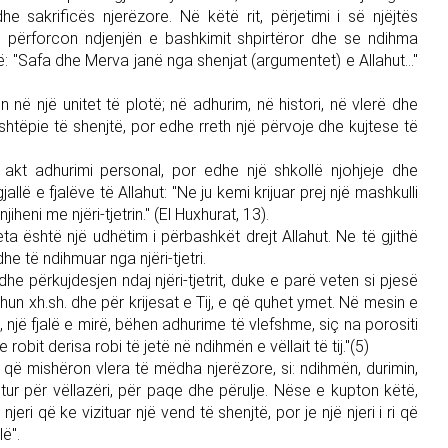
e sakrificës njerëzore. Në këtë rit, përjetimi i së njëjtës
s, përforcon ndjenjën e bashkimit shpirtëror dhe se ndihma
ë: "Safa dhe Merva janë nga shenjat (argumentet) e Allahut..."
 në një unitet të plotë; në adhurim, në histori, në vlerë dhe
htëpie të shenjtë, por edhe rreth një përvoje dhe kujtese të
 akt adhurimi personal, por edhe një shkollë njohjeje dhe
llë e fjalëve të Allahut: "Ne ju kemi krijuar prej një mashkulli
heni me njëri-tjetrin." (El Huxhurat, 13).
a është një udhëtim i përbashkët drejt Allahut. Ne të gjithë
he të ndihmuar nga njëri-tjetri.
he përkujdesjen ndaj njëri-tjetrit, duke e parë veten si pjesë
hun xh.sh. dhe për krijesat e Tij, e që quhet ymet. Në mesin e
 një fjalë e mirë, bëhen adhurime të vlefshme, siç na porositi
robit derisa robi të jetë në ndihmën e vëllait të tij."(5)
t që mishëron vlera të mëdha njerëzore, si: ndihmën, durimin,
shtur për vëllazëri, për paqe dhe përulje. Nëse e kupton këtë,
jeri që ke vizituar një vend të shenjtë, por je një njeri i ri që
lë".