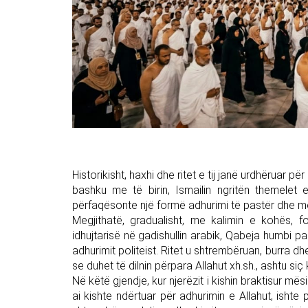
Historikisht, haxhi dhe ritet e tij janë urdhëruar pë
bashku me të birin, Ismailin ngritën themelet 
përfaqësonte një formë adhurimi të pastër dhe mon
Megjithatë, gradualisht, me kalimin e kohës, 
idhujtarisë në gadishullin arabik, Qabeja humbi 
adhurimit politeist. Ritet u shtrembëruan, burra d
se duhet të dilnin përpara Allahut xh.sh., ashtu siç k
Në këtë gjendje, kur njerëzit i kishin braktisur mësi
ai kishte ndërtuar për adhurimin e Allahut, ishte