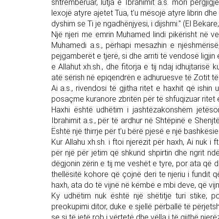
shtrembëruar, lutja e Ibrahimit a.s. mori përgjigj
lexojë atyre ajetet Tua, t'u mësojë atyre librin dhe 
dyshim se Ti je ngadhënjyesi, i dijshmi." (El Bekare,
Një njeri me emrin Muhamed lindi pikërisht në ven
Muhamedi a.s., përhapi mesazhin e njëshmërisë, 
pejgamberët e tjerë, si dhe arriti të vendosë ligjin
e Allahut xh.sh., dhe fitorja e tij ndaj idhujtari
atë sërish në epiqendrën e adhuruesve të Zotit të
Ai a.s., rivendosi të gjitha ritet e haxhit që ish
posaçme kuranore zbritën për të shfuqizuar ritet 
Haxhi është udhëtim i jashtëzakonshëm jetësor
Ibrahimit a.s., për të ardhur në Shtëpinë e Shenj
Është një thirrje për t'u bërë pjesë e një bashkësi
Kur Allahu xh.sh. i ftoi njerëzit për haxh, Ai nuk i 
për një për jetim që shkund shpirtin dhe ngrit ndër
dëgjonin zërin e tij me veshët e tyre, por ata që 
thellësitë kohore që çojnë deri te njeriu i fundit 
haxh, ata do të vijnë në këmbë e mbi deve, që vijnë 
Ky udhëtim nuk është një shëtitje turi stike, 
preokupimi ditor, duke e sjellë përballë të përjet
se si të jetë rob i vërtetë dhe vëlla i të gjithë nje