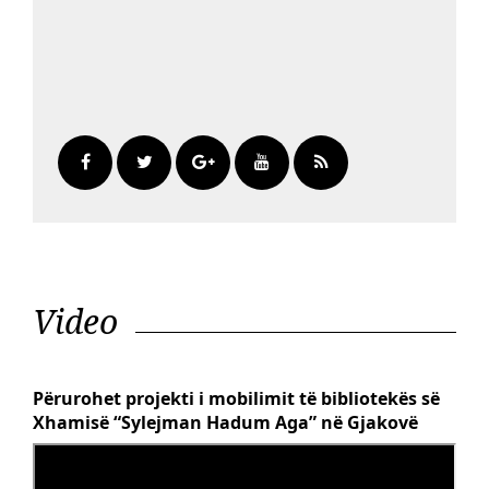
Video
Përurohet projekti i mobilimit të bibliotekës së
Xhamisë “Sylejman Hadum Aga” në Gjakovë