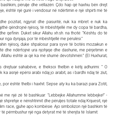
për bashkim, përulje dhe vëllazëri. Çdo hap që haxhiu bën drejt
je, është një gurë i vendosur në ndërtimin e një shpirti më të
 dhe pozitat, ngjyrat dhe pasuritë; nuk ka mbret e nuk ka
gjithë qëndrojnë njësoj, të mbështjellë me dy copa të bardha,
dhe qefinin. Duket sikur Allahu xh.sh. na thotë: "Kështu do të
ur nga dynjaja, por të mbështjellë me përulësi."
rahin njësoj, duke shpalosur para syve të botës mozaikun e
etë dhe ndërtojnë ura njohjeje dhe dashurie, me përjetimin e
tek Allahu është ai që ka më shumë devotshmëri." (El Huxhurat,
 drejtuar sahabëve, e theksoi thelbin e këtij adhurimi: " O
k ka asnjë epërsi arabi ndaj jo arabit, as i bardhi ndaj të ziut,
or është thelbi i haxhit. Sepse aty ku ka barazi para Zotit,
onë me një zë të bashkuar: "Lebbejke Allahumme lebbejke!" -
jë shprehje e nënshtrimit dhe përuljes totale ndaj Krijuesit, një
allim race, gjuhe apo kombësie. Ajo simbolizon një bashkim të
r të përmbushur një nga detyrat më të shenjta të Islamit.