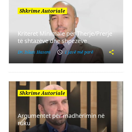
Shkrime Autoriale
Kriteret Minimale për Therje/Prerje
të shtazëve dhe shpezëve
Dr. Islam Hasani
1 javë më parë
Shkrime Autoriale
Argumentet për madhërimin në
ruku