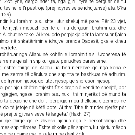
e: "Zoti ynë, dërgo ndër ta, nga gjiri i tyre të dërguar që t'u
urtësinë, e t'i pastrojë (prej ndyrësisë së idhujtarisë) ata. S'ka
 129).
din ku Ibrahimi a.s. ishte lutur shekuj më parë. Për 23 vjet,
të njëjtin mesazh për të cilin u dërguan Ibrahimi a.s. dhe
 e Allahut në tokë. Ai kreu çdo përpjekje për ta lartësuar fjalën
së kulmoi në shkatërrimin e idhujve brenda Qabesë, çka e ktheu
 vërtetë.
in urdhëruar nga Allahu në kohën e Ibrahimit a.s.. Urdhëresa të
e rreme që ishin shpikur gjatë periudhës paraislame.
, është thirrje që Allahu ua bëri njerëzve që nga koha e
të me zemra të përulura dhe shpirtra të bashkuar në adhurim.
e që frymon njësoj, që lutet njësoj, që shpreson njësoj.
ftoi për një udhëtim thjesht fizik drejt një vendi të shenjtë, por
gjegjen, ngase Ibrahimi a.s., nuk i thi rri njerëzit që mund ta
do ta dëgjojnë dhe do t'i përgjigjen nga thellësia e zemrës, në
që do të jetojë në këtë botë. Ai tha: "Dhe thirr ndër njerëz për
prej të gjitha viseve të largëta." (Haxh, 27).
por një thirrje që e zhvesh njeriun nga e përkohshmja dhe
shmes-shpirtërores. Është shkollë për shpirtin, ku njeriu mëson
rëzve që ndajnë me të këtë rrugë drejt Zotit.