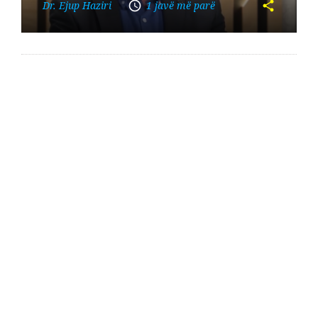
Dr. Ejup Haziri
1 javë më parë