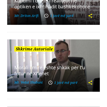
Kuptimi i drejtë i realitetit në
optikën e ixhtihadit bashkëkohorë
Mr. Driton Arifi
1 javë më parë
Shkrime Autoriale
Morali i mirë është shkak për t’u
futur në Xhenet
Mr. Vedat Shabani
1 javë më parë