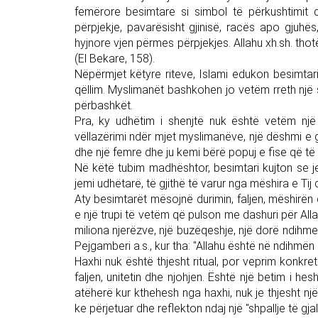
femërore besimtare si simbol të përkushtimit dh
përpjekje, pavarësisht gjinisë, racës apo gjuhë
hyjnore vjen përmes përpjekjes. Allahu xh.sh. thot
(El Bekare, 158).
Nëpërmjet këtyre riteve, Islami edukon besimtarin
qëllim. Myslimanët bashkohen jo vetëm rreth një s
përbashkët.
Pra, ky udhëtim i shenjtë nuk është vetëm një
vëllazërimi ndër mjet myslimanëve, një dëshmi e gja
dhe një femre dhe ju kemi bërë popuj e fise që të nji
Në këtë tubim madhështor, besimtari kujton se jet
jemi udhëtarë, të gjithë të varur nga mëshira e Tij d
Aty besimtarët mësojnë durimin, faljen, mëshirën d
e një trupi të vetëm që pulson me dashuri për Alla
miliona njerëzve, një buzëqeshje, një dorë ndihme,
Pejgamberi a.s., kur tha: "Allahu është në ndihmën e 
Haxhi nuk është thjesht ritual, por veprim konkre
faljen, unitetin dhe njohjen. Është një betim i he
atëherë kur kthehesh nga haxhi, nuk je thjesht një n
ke përjetuar dhe reflekton ndaj një "shpallje të gjal