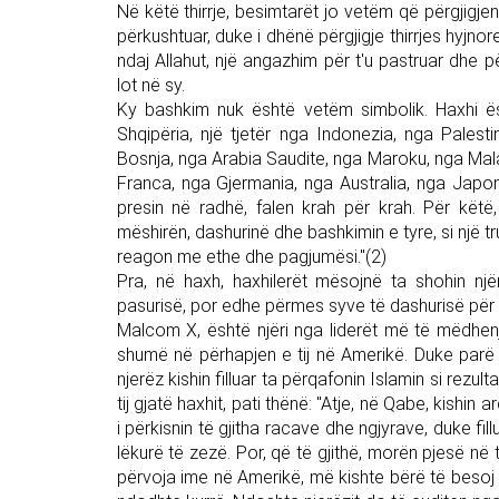
Në këtë thirrje, besimtarët jo vetëm që përgjigje
përkushtuar, duke i dhënë përgjigje thirrjes hyjno
ndaj Allahut, një angazhim për t'u pastruar dhe p
lot në sy.
Ky bashkim nuk është vetëm simbolik. Haxhi ës
Shqipëria, një tjetër nga Indonezia, nga Palesti
Bosnja, nga Arabia Saudite, nga Maroku, nga Mala
Franca, nga Gjermania, nga Australia, nga Japon
presin në radhë, falen krah për krah. Për këtë
mëshirën, dashurinë dhe bashkimin e tyre, si një tru
reagon me ethe dhe pagjumësi."(2)
Pra, në haxh, haxhilerët mësojnë ta shohin nj
pasurisë, por edhe përmes syve të dashurisë për A
Malcom X, është njëri nga liderët më të mëdhenj 
shumë në përhapjen e tij në Amerikë. Duke parë 
njerëz kishin filluar ta përqafonin Islamin si rezulta
tij gjatë haxhit, pati thënë: "Atje, në Qabe, kishin
i përkisnin të gjitha racave dhe ngjyrave, duke fil
lëkurë të zezë. Por, që të gjithë, morën pjesë në 
përvoja ime në Amerikë, më kishte bërë të besoj 