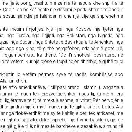
n me fjalë, por gjithashtu me zemra të hapura dhe shpirtra të
re. Çdo "Leb bejke" është një dëshmi e përkushtimit të paepur
ërsosur, një ndjenjë falënderimi dhe një lutje që shprehet me
htë mësim i njohjes. Një njeri nga Kosova, një tjetër nga
na, nga Turqia, nga Egjipti, nga Pakistani, nga Nigeria, nga
jzia, nga Sudani, nga Shtetet e Bash kuara të Amerikës, nga
ia apo nga Kina, të gjithë përqafohen, ndajnë një gotë ujë,
, Pejgamberi a.s., ka thënë: "Do t'i shohësh besimtarët në
p të vetëm. Kur një pjesë e trupit ndjen dhimbje, e gjithë trupi
ëri-tjetrin jo vetëm përmes syve të racës, kombësisë apo
llahun xh.sh..
të afro amerikanëve, i cili pasi pranoi Islamin, u angazhua
numrin e madh të njerëzve që shkonin pas tij, ku me mijëra
t i ligjëratave të tij të mrekullueshme, ai vritet. Për përvojën e
 ardhur qindra mijëra myslimanë, nga të gjitha anët e botës. Ata
luar nga flokëverdhët me sy të kaltër, e deri tek afrikanët, me
të njëjtat dispozita, duke shprehur një frymë bashkimi, gjë që
se një gjë e tillë, në mes të bardhëve e zezakëve, s'mund të