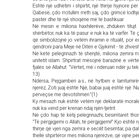
Është një udhëtim i shpirtit, një thirrje hyjnore 
Qabesë, çdo rrotullim rreth saj, çdo grimcë lodhje
pastër dhe të një shoqërie më të bashkuar.
Në mesin e miliona haxhilerëve, zhduken titujt
shërbëtor, nuk ka të pasur e nuk ka të varfër. Të 
që simbolizojnë jo vetëm ihramin e ritualit, por e
qëndroni para Meje në Ditën e Gjykimit - të zhvesh
Në këtë pelegrinazh të shenjtë, miliona zemra r
unitetit islam. Shpirtrat mësojnë barazinë e vërt
fjalës së Allahut: "Vërtet, më i nderuari ndër ju 
13).
Ndërsa, Pejgamberi a.s., në hytben e lamtumirës
njerëz, Zoti juaj është Një, babai juaj është një. Nu
përveçse me devotshmëri."(1)
Ky mesazh nuk është vetëm një deklaratë morale, p
nuk ka vend për krenari ndaj njëri-tjetrit.
Në çdo hap të këtij pelegrinazhi, besimtarët th
"Të përgjigjemi o Allah, të përgjigjemi!" Kjo është n
thirrje që vjen nga zemra e secilit besimtar, pa d
thellë shpirtëror mes miliona njerëzve, që vijnë pë