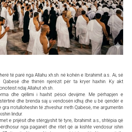
r herë të parë nga Allahu xh.sh. në kohën e Ibrahimit a.s.. Ai, së
e Qabesë dhe thirrën njerëzit për ta kryer haxhin. Ky akt
oteist ndaj Allahut xh.sh..
forma dhe qëllimi i haxhit pësoi devijime. Me përhapjen e
pastërtinë dhe brenda saj u vendosën idhuj dhe u bë qendër e
he gra rrotulloheshin të zhveshur rreth Qabesë, me argumentin
ishin lindur.
met e prijësit dhe stërgjyshit të tyre, Ibrahimit a.s., shtëpia që
 përdhosur nga paganët dhe ritet që ai kishte vendosur ishin