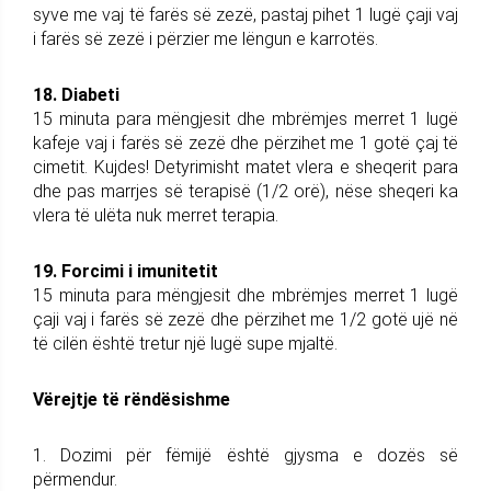
syve me vaj të farës së zezë, pastaj pihet 1 lugë çaji vaj
i farës së zezë i përzier me lëngun e karrotës.
18. Diabeti
15 minuta para mëngjesit dhe mbrëmjes merret 1 lugë
kafeje vaj i farës së zezë dhe përzihet me 1 gotë çaj të
cimetit. Kujdes! Detyrimisht matet vlera e sheqerit para
dhe pas marrjes së terapisë (1/2 orë), nëse sheqeri ka
vlera të ulëta nuk merret terapia.
19. Forcimi i imunitetit
15 minuta para mëngjesit dhe mbrëmjes merret 1 lugë
çaji vaj i farës së zezë dhe përzihet me 1/2 gotë ujë në
të cilën është tretur një lugë supe mjaltë.
Vërejtje të rëndësishme
1. Dozimi për fëmijë është gjysma e dozës së
përmendur.