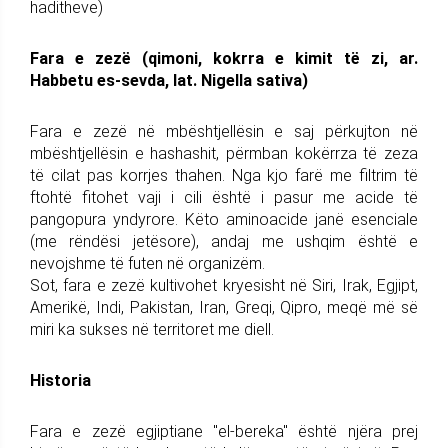
haditheve)
Fara e zezë (qimoni, kokrra e kimit të zi, ar.
Habbetu es-sevda, lat. Nigella sativa)
Fara e zezë në mbështjellësin e saj përkujton në
mbështjellësin e hashashit, përmban kokërrza të zeza
të cilat pas korrjes thahen. Nga kjo farë me filtrim të
ftohtë fitohet vaji i cili është i pasur me acide të
pangopura yndyrore. Këto aminoacide janë esenciale
(me rëndësi jetësore), andaj me ushqim është e
nevojshme të futen në organizëm.
Sot, fara e zezë kultivohet kryesisht në Siri, Irak, Egjipt,
Amerikë, Indi, Pakistan, Iran, Greqi, Qipro, meqë më së
miri ka sukses në territoret me diell.
Historia
Fara e zezë egjiptiane "el-bereka" është njëra prej