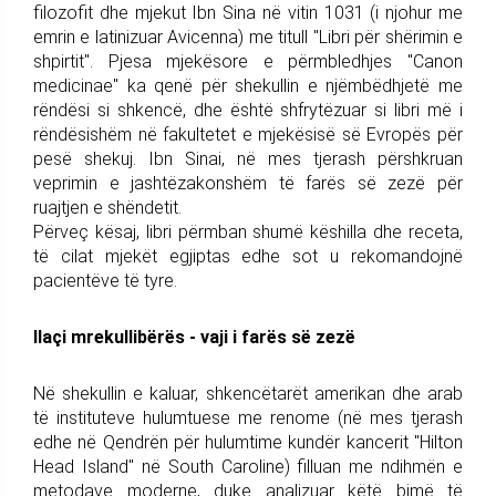
filozofit dhe mjekut Ibn Sina në vitin 1031 (i njohur me
emrin e latinizuar Avicenna) me titull "Libri për shërimin e
shpirtit". Pjesa mjekësore e përmbledhjes "Canon
medicinae" ka qenë për shekullin e njëmbëdhjetë me
rëndësi si shkencë, dhe është shfrytëzuar si libri më i
rëndësishëm në fakultetet e mjekësisë së Evropës për
pesë shekuj. Ibn Sinai, në mes tjerash përshkruan
veprimin e jashtëzakonshëm të farës së zezë për
ruajtjen e shëndetit.
Përveç kësaj, libri përmban shumë këshilla dhe receta,
të cilat mjekët egjiptas edhe sot u rekomandojnë
pacientëve të tyre.
Ilaçi mrekullibërës - vaji i farës së zezë
Në shekullin e kaluar, shkencëtarët amerikan dhe arab
të instituteve hulumtuese me renome (në mes tjerash
edhe në Qendrën për hulumtime kundër kancerit "Hilton
Head Island" në South Caroline) filluan me ndihmën e
metodave moderne, duke analizuar këtë bimë të