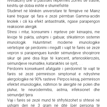
revitalizim) dhe si pastrues nëpërmes zorrës së trashë,
kështu që dobia është e shumëfishtë.
Studimet në klinikën universitare të fëmijëve në Mainz
kanë treguar që fara e zezë përmban Gamma-acidin
linoleik i cili ka efekt antiastmatik, ngase parapengon
reaksionin alergjik.
Stresi i rritur, konsumimi i mjeteve për kënaqësi, me
lëvizje të pakta, ushqimi i gabuar, shkatërron sistemin
imunologjik. Hulumtimet moderne imunologjike
vërtetojnë që përdorimi i rregullt i vajit të farës së zezë
vepron si parapengues kundër sëmundjeve shoqërore
sikur që janë disa lloje të kancerit, arteriosklerozës,
sëmundjeve reumatike, kataraktës së syrit, . . .
Përdorimi konsekuent afatgjatë i përdorimit të vajit të
farës së zezë përmirëson simptomat e ndryshme
alergologjike në 90% rasteve. Përpos kësaj, përmirëson
efektet imunologjike, ndihmon te alergjitë në polen dhe
pluhur, te neurodermitisi, astma, infeksionet dhe
sëmundjet tjera.
Vaji i farës së zezë mund të shfrytëzohet si shtesë në
ushqim deri në 3 gram në ditë (për persona të