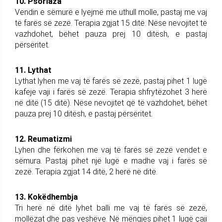
10. Psoriaza
Vendin e sëmurë e lyejmë me uthull molle, pastaj me vaj
të farës së zezë. Terapia zgjat 15 ditë. Nëse nevojitet të
vazhdohet, bëhet pauza prej 10 ditësh, e pastaj
përsëritet.
11. Lythat
Lythat lyhen me vaj të farës së zezë, pastaj pihet 1 lugë
kafeje vaji i farës së zezë. Terapia shfrytëzohet 3 herë
në ditë (15 ditë). Nëse nevojitet që të vazhdohet, bëhet
pauza prej 10 ditësh, e pastaj përsëritet.
12. Reumatizmi
Lyhen dhe fërkohen me vaj të farës së zezë vendet e
sëmura. Pastaj pihet një lugë e madhe vaj i farës së
zezë. Terapia zgjat 14 ditë, 2 herë në ditë.
13. Kokëdhembja
Tri herë në ditë lyhet balli me vaj të farës së zezë,
mollëzat dhe pas veshëve. Në mëngjes pihet 1 lugë çaji