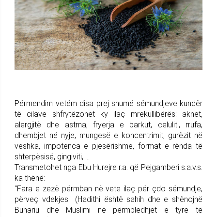
Përmendim vetëm disa prej shumë sëmundjeve kundër
të cilave shfrytëzohet ky ilaç mrekullibërës: aknet,
alergjitë dhe astma, fryerja e barkut, celuliti, rrufa,
dhembjet në nyje, mungesë e koncentrimit, gurëzit në
veshka, impotenca e pjesërishme, format e rënda të
shterpësisë, gingiviti, ...
Transmetohet nga Ebu Hurejre r.a. që Pejgamberi s.a.v.s.
ka thënë:
"Fara e zezë përmban në vete ilaç për çdo sëmundje,
përveç vdekjes." (Hadithi është sahih dhe e shënojnë
Buhariu dhe Muslimi në përmbledhjet e tyre të