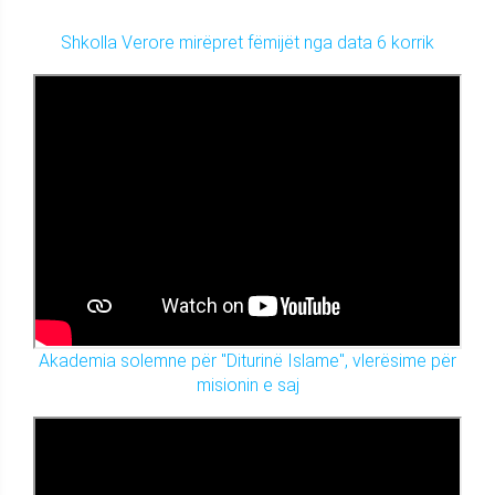
Shkolla Verore mirëpret fëmijët nga data 6 korrik
Akademia solemne për "Diturinë Islame", vlerësime për
misionin e saj