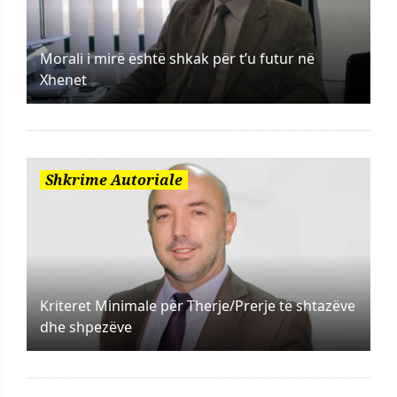
Morali i mirë është shkak për t’u futur në
Xhenet
Shkrime Autoriale
Kriteret Minimale për Therje/Prerje të shtazëve
dhe shpezëve