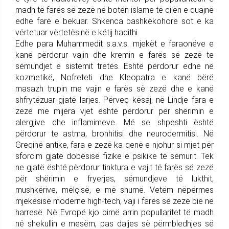
madh të farës së zezë në botën islame të cilën e quajnë
edhe farë e bekuar. Shkenca bashkëkohore sot e ka
vërtetuar vërtetësinë e këtij hadithi.
Edhe para Muhammedit s.a.v.s. mjekët e faraonëve e
kanë përdorur vajin dhe kremin e farës së zezë te
sëmundjet e sistemit tretës. Është përdorur edhe në
kozmetikë, Nofreteti dhe Kleopatra e kanë bërë
masazh trupin me vajin e farës së zezë dhe e kanë
shfrytëzuar gjatë larjes. Përveç kësaj, në Lindje fara e
zezë me mijëra vjet është përdorur për shërimin e
alergjive dhe inflamimeve. Më se shpeshti është
përdorur te astma, bronhitisi dhe neurodermitisi. Në
Greqinë antike, fara e zezë ka qenë e njohur si mjet për
sforcim gjatë dobësisë fizike e psikike të sëmurit. Tek
ne gjatë është përdorur tinktura e vajit të farës së zezë
për shërimin e fryerjes, sëmundjeve të lukthit,
mushkërive, mëlçisë, e më shumë. Vetëm nëpërmes
mjekësisë moderne high-tech, vaji i farës së zezë bie në
harresë. Në Evropë kjo bimë arrin popullaritet të madh
në shekullin e mesëm, pas daljes së përmbledhjes së