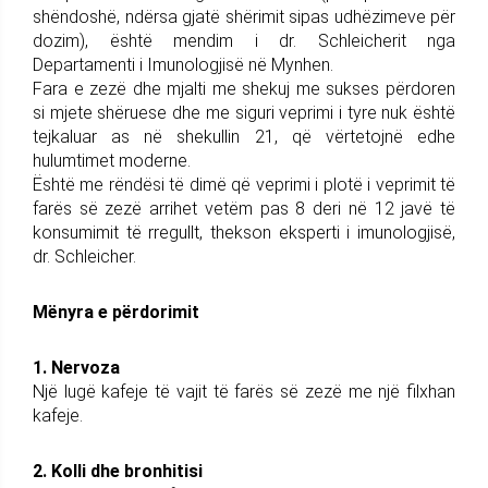
shëndoshë, ndërsa gjatë shërimit sipas udhëzimeve për
dozim), është mendim i dr. Schleicherit nga
Departamenti i Imunologjisë në Mynhen.
Fara e zezë dhe mjalti me shekuj me sukses përdoren
si mjete shëruese dhe me siguri veprimi i tyre nuk është
tejkaluar as në shekullin 21, që vërtetojnë edhe
hulumtimet moderne.
Është me rëndësi të dimë që veprimi i plotë i veprimit të
farës së zezë arrihet vetëm pas 8 deri në 12 javë të
konsumimit të rregullt, thekson eksperti i imunologjisë,
dr. Schleicher.
Mënyra e përdorimit
1. Nervoza
Një lugë kafeje të vajit të farës së zezë me një filxhan
kafeje.
2. Kolli dhe bronhitisi