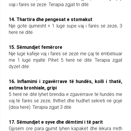
vaji i farës së zezë. Terapia zgjat tri ditë.
14. Thartira dhe pengesat e stomakut
Një gotë qumësht + 1 lugë supe vaj i farës së zezë, 3
herë në ditë.
15. Sëmundjet femërore
Një lugë kafeje vaj i farës së zezë me çaj të ëmbëlsuar
me 1 lugë mjaltë. Pihet 5 herë në ditë. Terapia zgjat
dyzet ditë.
16. Inflamimi i zgavërrave të hundës, kolli i thatë,
astma bronhiale, gripi
5 herë në ditë lyhet brendia e zgavërrave të hundës me
vaj të farës së zezë, thithet dhe hudhet sekreti në gojë
(disa herë). Terapia zgjat 3 ditë.
17. Sëmundjet e syve dhe dëmtimi i të parit
Gjysëm ore para gjumit lyhen kapakët dhe lëkura rreth