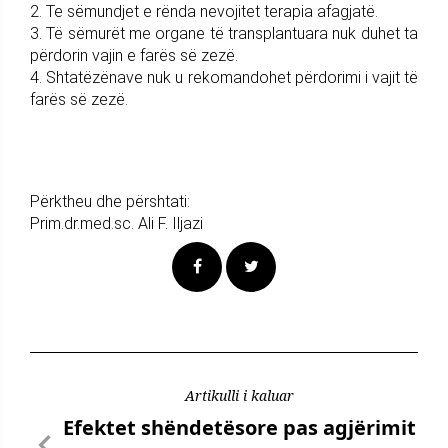
2. Te sëmundjet e rënda nevojitet terapia afagjatë.
3. Të sëmurët me organe të transplantuara nuk duhet ta
përdorin vajin e farës së zezë.
4. Shtatëzënave nuk u rekomandohet përdorimi i vajit të
farës së zezë.
Përktheu dhe përshtati:
Prim.dr.med.sc. Ali F. Iljazi
Artikulli i kaluar
Efektet shëndetësore pas agjërimit