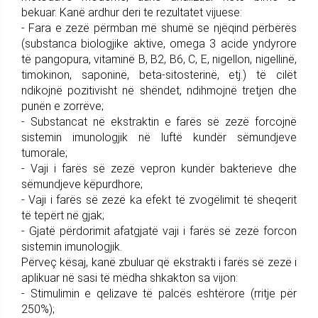
bekuar. Kanë ardhur deri te rezultatet vijuese:
- Fara e zezë përmban më shumë se njëqind përbërës
(substanca biologjike aktive, omega 3 acide yndyrore
të pangopura, vitaminë B, B2, B6, C, E, nigellon, nigellinë,
timokinon, saponinë, beta-sitosterinë, etj.) të cilët
ndikojnë pozitivisht në shëndet, ndihmojnë tretjen dhe
punën e zorrëve;
- Substancat në ekstraktin e farës së zezë forcojnë
sistemin imunologjik në luftë kundër sëmundjeve
tumorale;
- Vaji i farës së zezë vepron kundër bakterieve dhe
sëmundjeve këpurdhore;
- Vaji i farës së zezë ka efekt të zvogëlimit të sheqerit
të tepërt në gjak;
- Gjatë përdorimit afatgjatë vaji i farës së zezë forcon
sistemin imunologjik.
Përveç kësaj, kanë zbuluar që ekstrakti i farës së zezë i
aplikuar në sasi të mëdha shkakton sa vijon:
- Stimulimin e qelizave të palcës eshtërore (rritje për
250%);