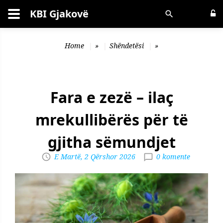
KBI Gjakovë
Kërko
Home
»
Shëndetësi
»
Fara e zezë – ilaç
mrekullibërës për të
gjitha sëmundjet
E Martë, 2 Qërshor 2026
0 komente