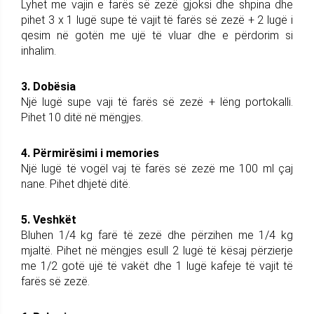
Lyhet me vajin e farës së zezë gjoksi dhe shpina dhe
pihet 3 x 1 lugë supe të vajit të farës së zezë + 2 lugë i
qesim në gotën me ujë të vluar dhe e përdorim si
inhalim.
3. Dobësia
Një lugë supe vaji të farës së zezë + lëng portokalli.
Pihet 10 ditë në mëngjes.
4. Përmirësimi i memories
Një lugë të vogël vaj të farës së zezë me 100 ml çaj
nane. Pihet dhjetë ditë.
5. Veshkët
Bluhen 1/4 kg farë të zezë dhe përzihen me 1/4 kg
mjaltë. Pihet në mëngjes esull 2 lugë të kësaj përzierje
me 1/2 gotë ujë të vakët dhe 1 lugë kafeje të vajit të
farës së zezë.