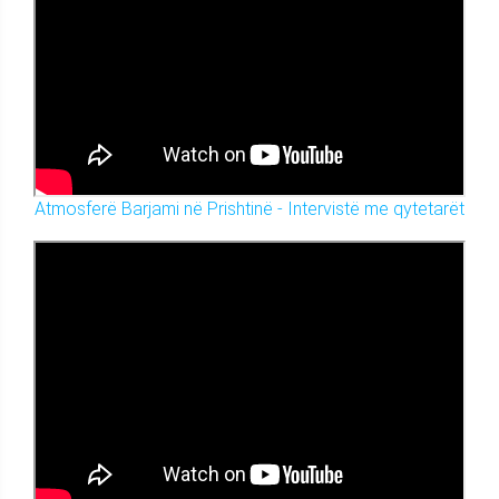
Atmosferë Barjami në Prishtinë - Intervistë me qytetarët