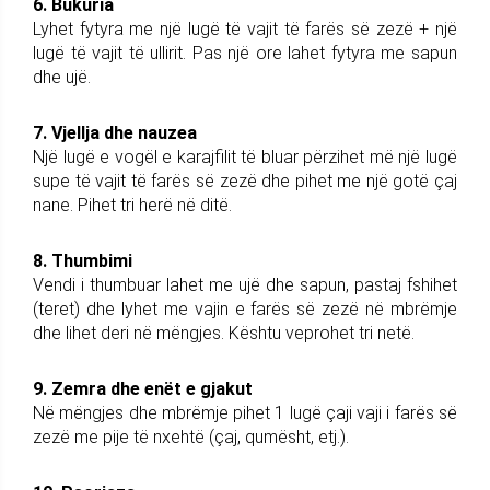
6. Bukuria
Lyhet fytyra me një lugë të vajit të farës së zezë + një
lugë të vajit të ullirit. Pas një ore lahet fytyra me sapun
dhe ujë.
7. Vjellja dhe nauzea
Një lugë e vogël e karajfilit të bluar përzihet më një lugë
supe të vajit të farës së zezë dhe pihet me një gotë çaj
nane. Pihet tri herë në ditë.
8. Thumbimi
Vendi i thumbuar lahet me ujë dhe sapun, pastaj fshihet
(teret) dhe lyhet me vajin e farës së zezë në mbrëmje
dhe lihet deri në mëngjes. Kështu veprohet tri netë.
9. Zemra dhe enët e gjakut
Në mëngjes dhe mbrëmje pihet 1 lugë çaji vaji i farës së
zezë me pije të nxehtë (çaj, qumësht, etj.).