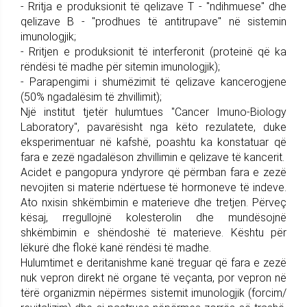
- Rritja e produksionit të qelizave T - "ndihmuese" dhe
qelizave B - "prodhues të antitrupave" në sistemin
imunologjik;
- Rritjen e produksionit të interferonit (proteinë që ka
rëndësi të madhe për sitemin imunologjik);
- Parapengimi i shumëzimit të qelizave kancerogjene
(50% ngadalësim të zhvillimit);
Një institut tjetër hulumtues "Cancer Imuno-Biology
Laboratory", pavarësisht nga këto rezulatete, duke
eksperimentuar në kafshë, poashtu ka konstatuar që
fara e zezë ngadalëson zhvillimin e qelizave të kancerit.
Acidet e pangopura yndyrore që përmban fara e zezë
nevojiten si materie ndërtuese të hormoneve të indeve.
Ato nxisin shkëmbimin e materieve dhe tretjen. Përveç
kësaj, rregullojnë kolesterolin dhe mundësojnë
shkëmbimin e shëndoshë të materieve. Kështu për
lëkurë dhe flokë kanë rëndësi të madhe.
Hulumtimet e deritanishme kanë treguar që fara e zezë
nuk vepron direkt në organe të veçanta, por vepron në
tërë organizmin nëpërmes sistemit imunologjik (forcim/