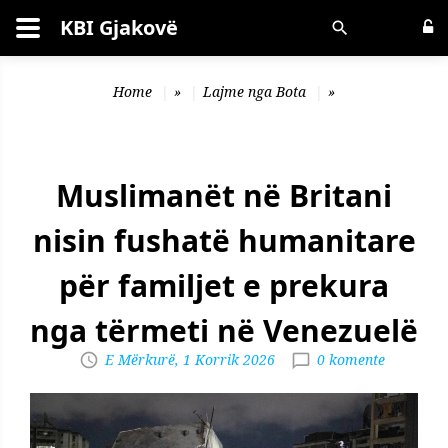
KBI Gjakovë
Kërko
Home
»
Lajme nga Bota
»
Muslimanët në Britani
nisin fushatë humanitare
për familjet e prekura
nga tërmeti në Venezuelë
E Mërkurë, 1 Korrik 2026
0 komente