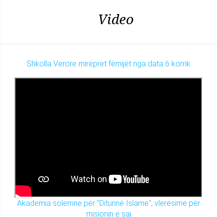
Video
Shkolla Verore mirëpret fëmijët nga data 6 korrik
Akademia solemne për "Diturinë Islame", vlerësime për
misionin e saj