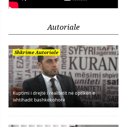
Autoriale
Shkrime Autoriale
Kuptimi i drejtë i realitetit në optikën e
ixhtihadit bashkëkohorë