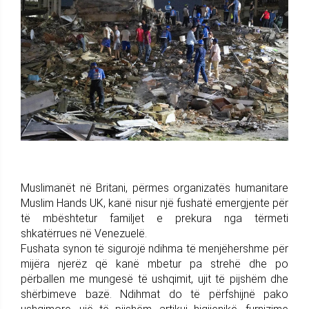
Muslimanët në Britani, përmes organizatës humanitare
Muslim Hands UK, kanë nisur një fushatë emergjente për
të mbështetur familjet e prekura nga tërmeti
shkatërrues në Venezuelë.
Fushata synon të sigurojë ndihma të menjëhershme për
mijëra njerëz që kanë mbetur pa strehë dhe po
përballen me mungesë të ushqimit, ujit të pijshëm dhe
shërbimeve bazë. Ndihmat do të përfshijnë pako