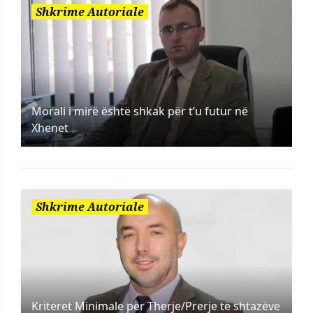
Shkrime Autoriale
Morali i mirë është shkak për t’u futur në
Xhenet
Shkrime Autoriale
Kriteret Minimale për Therje/Prerje të shtazëve