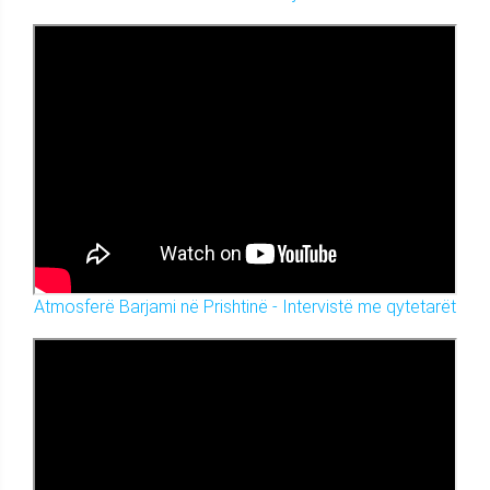
Atmosferë Barjami në Prishtinë - Intervistë me qytetarët