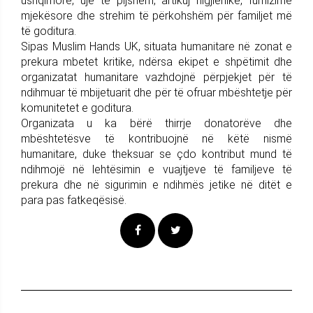
ushqimore, ujë të pijshëm, artikuj higjienikë, furnizime
mjekësore dhe strehim të përkohshëm për familjet më
të goditura.
Sipas Muslim Hands UK, situata humanitare në zonat e
prekura mbetet kritike, ndërsa ekipet e shpëtimit dhe
organizatat humanitare vazhdojnë përpjekjet për të
ndihmuar të mbijetuarit dhe për të ofruar mbështetje për
komunitetet e goditura.
Organizata u ka bërë thirrje donatorëve dhe
mbështetësve të kontribuojnë në këtë nismë
humanitare, duke theksuar se çdo kontribut mund të
ndihmojë në lehtësimin e vuajtjeve të familjeve të
prekura dhe në sigurimin e ndihmës jetike në ditët e
para pas fatkeqësisë.