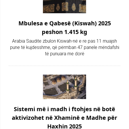
Mbulesa e Qabesë (Kiswah) 2025
peshon 1.415 kg
Arabia Saudite zbulon Kiswah-në e re pas 11 muajsh
pune të kujdesshme, që përmban 47 panele mëndafshi
të punuara me dorë
Sistemi më i madh i ftohjes në botë
aktivizohet në Xhaminë e Madhe për
Haxhin 2025