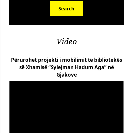
Search
Video
Përurohet projekti i mobilimit të bibliotekës
së Xhamisë “Sylejman Hadum Aga” në
Gjakovë