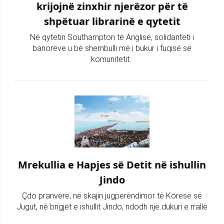
krijojnë zinxhir njerëzor për të
shpëtuar librarinë e qytetit
Në qytetin Southampton të Anglisë, solidariteti i
banorëve u bë shembulli më i bukur i fuqisë së
komunitetit.
Mrekullia e Hapjes së Detit në ishullin
Jindo
Çdo pranverë, në skajin jugperëndimor të Koresë së
Jugut, në brigjet e ishullit Jindo, ndodh një dukuri e rrallë