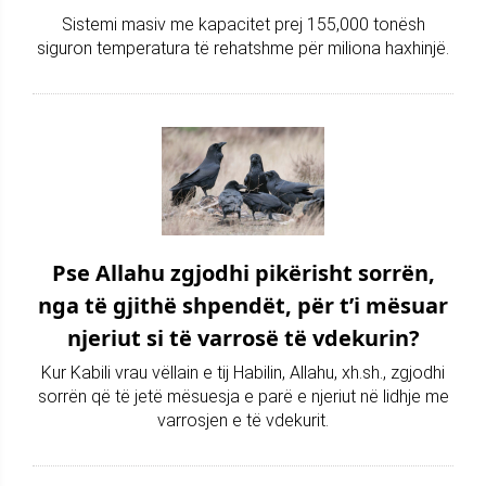
Sistemi masiv me kapacitet prej 155,000 tonësh
siguron temperatura të rehatshme për miliona haxhinjë.
Pse Allahu zgjodhi pikërisht sorrën,
nga të gjithë shpendët, për t’i mësuar
njeriut si të varrosë të vdekurin?
Kur Kabili vrau vëllain e tij Habilin, Allahu, xh.sh., zgjodhi
sorrën që të jetë mësuesja e parë e njeriut në lidhje me
varrosjen e të vdekurit.