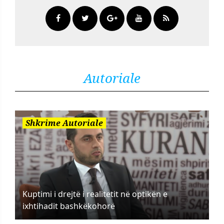
Autoriale
Shkrime Autoriale
Kuptimi i drejtë i realitetit në optikën e
ixhtihadit bashkëkohorë