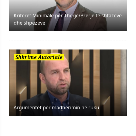
Kriteret Minimale për Therje/Prerje të shtazëve
dhe shpezëve
Shkrime Autoriale
Argumentet për madhërimin në ruku