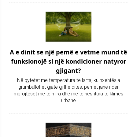
A e dinit se një pemë e vetme mund të
funksionojë si një kondicioner natyror
gjigant?
Në qytetet me temperatura të larta, ku nxehtësia
grumbullohet gjatë gjithë ditës, pemët janë ndër
mbrojtëset më të mira dhe më të heshtura të klimës
urbane