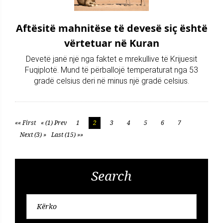
Aftësitë mahnitëse të devesë siç është
vërtetuar në Kuran
Devetë janë një nga faktet e mrekullive të Krijuesit
Fuqiplotë. Mund të përballojë temperaturat nga 53
gradë celsius deri në minus një gradë celsius.
«« First
« (1) Prev
1
2
3
4
5
6
7
Next (3) »
Last (15) »»
Search