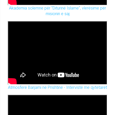
Akademia solemne për "Diturinë Islame", vlerësime për
misionin e saj
Atmosferë Barjami në Prishtinë - Intervistë me qytetarët