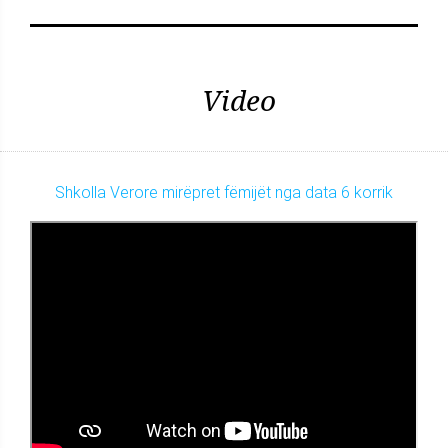
Video
Shkolla Verore mirëpret fëmijët nga data 6 korrik